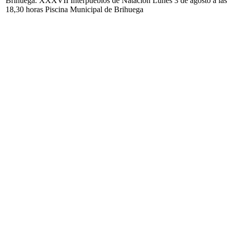
Brihuega. XXXVII Interpueblos de Natación Lunes 3 de agosto a las
18,30 horas Piscina Municipal de Brihuega