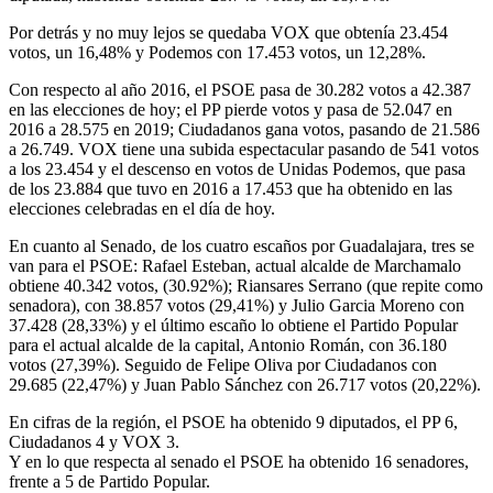
Por detrás y no muy lejos se quedaba VOX que obtenía 23.454
votos, un 16,48% y Podemos con 17.453 votos, un 12,28%.
Con respecto al año 2016, el PSOE pasa de 30.282 votos a 42.387
en las elecciones de hoy; el PP pierde votos y pasa de 52.047 en
2016 a 28.575 en 2019; Ciudadanos gana votos, pasando de 21.586
a 26.749. VOX tiene una subida espectacular pasando de 541 votos
a los 23.454 y el descenso en votos de Unidas Podemos, que pasa
de los 23.884 que tuvo en 2016 a 17.453 que ha obtenido en las
elecciones celebradas en el día de hoy.
En cuanto al Senado, de los cuatro escaños por Guadalajara, tres se
van para el PSOE: Rafael Esteban, actual alcalde de Marchamalo
obtiene 40.342 votos, (30.92%); Riansares Serrano (que repite como
senadora), con 38.857 votos (29,41%) y Julio Garcia Moreno con
37.428 (28,33%) y el último escaño lo obtiene el Partido Popular
para el actual alcalde de la capital, Antonio Román, con 36.180
votos (27,39%). Seguido de Felipe Oliva por Ciudadanos con
29.685 (22,47%) y Juan Pablo Sánchez con 26.717 votos (20,22%).
En cifras de la región, el PSOE ha obtenido 9 diputados, el PP 6,
Ciudadanos 4 y VOX 3.
Y en lo que respecta al senado el PSOE ha obtenido 16 senadores,
frente a 5 de Partido Popular.