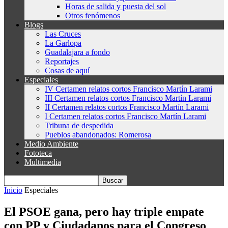
Horas de salida y puesta del sol
Otros fenómenos
Blogs
Las Cruces
La Garlopa
Guadalajara a fondo
Reportajes
Cosas de aquí
Especiales
IV Certamen relatos cortos Francisco Martín Larami
III Certamen relatos cortos Francisco Martín Larami
II Certamen relatos cortos Francisco Martín Larami
I Certamen relatos cortos Francisco Martín Larami
Tribuna de despedida
Pueblos abandonados: Romerosa
Medio Ambiente
Fototeca
Multimedia
Inicio
Especiales
El PSOE gana, pero hay triple empate
con PP y Ciudadanos para el Congreso