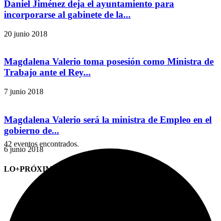
Daniel Jiménez deja el ayuntamiento para
incorporarse al gabinete de la...
20 junio 2018
Magdalena Valerio toma posesión como Ministra de
Trabajo ante el Rey...
7 junio 2018
Magdalena Valerio será la ministra de Empleo en el
gobierno de...
42 eventos encontrados.
6 junio 2018
LO+PRÓXIMO (CITAS)