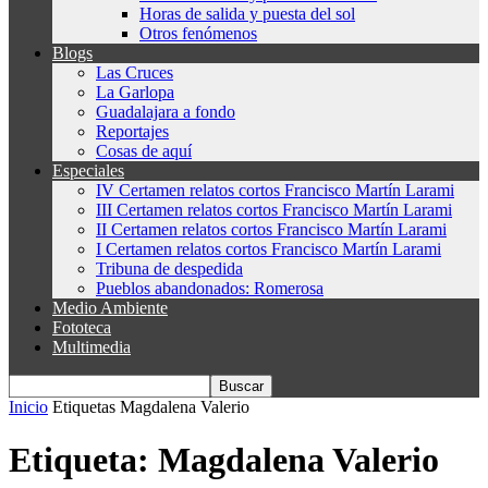
Horas de salida y puesta del sol
Otros fenómenos
Blogs
Las Cruces
La Garlopa
Guadalajara a fondo
Reportajes
Cosas de aquí
Especiales
IV Certamen relatos cortos Francisco Martín Larami
III Certamen relatos cortos Francisco Martín Larami
II Certamen relatos cortos Francisco Martín Larami
I Certamen relatos cortos Francisco Martín Larami
Tribuna de despedida
Pueblos abandonados: Romerosa
Medio Ambiente
Fototeca
Multimedia
Inicio
Etiquetas
Magdalena Valerio
Etiqueta: Magdalena Valerio