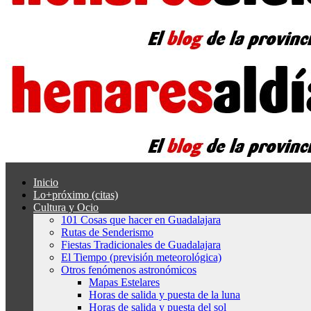
Inicio
Lo+próximo (citas)
Cultura y Ocio
101 Cosas que hacer en Guadalajara
Rutas de Senderismo
Fiestas Tradicionales de Guadalajara
El Tiempo (previsión meteorológica)
Otros fenómenos astronómicos
Mapas Estelares
Horas de salida y puesta de la luna
Horas de salida y puesta del sol