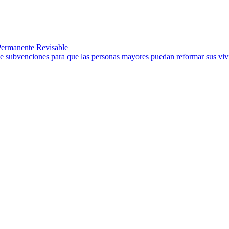
 Permanente Revisable
e subvenciones para que las personas mayores puedan reformar sus viv