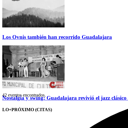
Los Ovnis también han recorrido Guadalajara
42 eventos encontrados.
Nostalgia y swing: Guadalajara revivió el jazz clásico
LO+PRÓXIMO (CITAS)