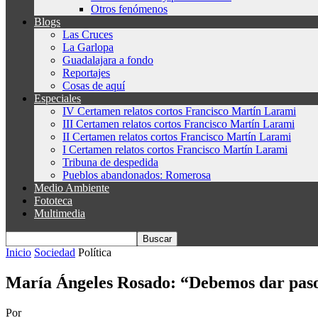
Otros fenómenos
Blogs
Las Cruces
La Garlopa
Guadalajara a fondo
Reportajes
Cosas de aquí
Especiales
IV Certamen relatos cortos Francisco Martín Larami
III Certamen relatos cortos Francisco Martín Larami
II Certamen relatos cortos Francisco Martín Larami
I Certamen relatos cortos Francisco Martín Larami
Tribuna de despedida
Pueblos abandonados: Romerosa
Medio Ambiente
Fototeca
Multimedia
Inicio
Sociedad
Política
María Ángeles Rosado: “Debemos dar paso a
Por