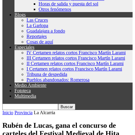
Horas de salida y puesta del sol
Otros fenómenos
Blogs
Las Cruces
La Garlopa
Guadalajara a fondo
Reportajes
Cosas de aquí
Especiales
IV Certamen relatos cortos Francisco Martín Larami
III Certamen relatos cortos Francisco Martín Larami
II Certamen relatos cortos Francisco Martín Larami
I Certamen relatos cortos Francisco Martín Larami
Tribuna de despedida
Pueblos abandonados: Romerosa
Medio Ambiente
Fototeca
Multimedia
Inicio
Provincia
La Alcarria
Rubén de Lucas, gana el concurso de
carteles del Festival Medieval de Hita