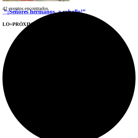
42 eventos encontrados.
“¡Señores hermanos, a caballo!”
LO+PRÓXIMO (CITAS)