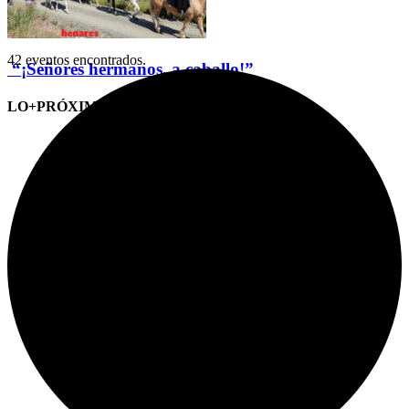
42 eventos encontrados.
“¡Señores hermanos, a caballo!”
LO+PRÓXIMO (CITAS)