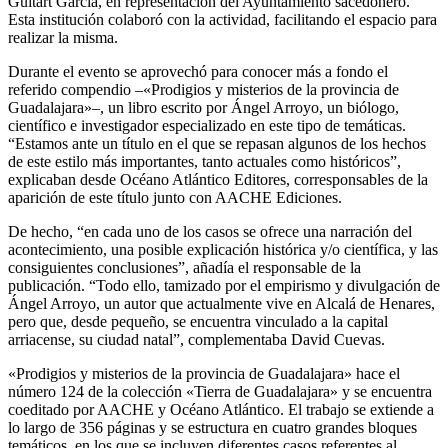
Guitart García, en representación del Ayuntamiento sacedonero.
Esta institución colaboró con la actividad, facilitando el espacio para
realizar la misma.
Durante el evento se aprovechó para conocer más a fondo el
referido compendio –«Prodigios y misterios de la provincia de
Guadalajara»–, un libro escrito por Ángel Arroyo, un biólogo,
científico e investigador especializado en este tipo de temáticas.
“Estamos ante un título en el que se repasan algunos de los hechos
de este estilo más importantes, tanto actuales como históricos”,
explicaban desde Océano Atlántico Editores, corresponsables de la
aparición de este título junto con AACHE Ediciones.
De hecho, “en cada uno de los casos se ofrece una narración del
acontecimiento, una posible explicación histórica y/o científica, y las
consiguientes conclusiones”, añadía el responsable de la
publicación. “Todo ello, tamizado por el empirismo y divulgación de
Ángel Arroyo, un autor que actualmente vive en Alcalá de Henares,
pero que, desde pequeño, se encuentra vinculado a la capital
arriacense, su ciudad natal”, complementaba David Cuevas.
«Prodigios y misterios de la provincia de Guadalajara» hace el
número 124 de la colección «Tierra de Guadalajara» y se encuentra
coeditado por AACHE y Océano Atlántico. El trabajo se extiende a
lo largo de 356 páginas y se estructura en cuatro grandes bloques
temáticos, en los que se incluyen diferentes casos referentes al