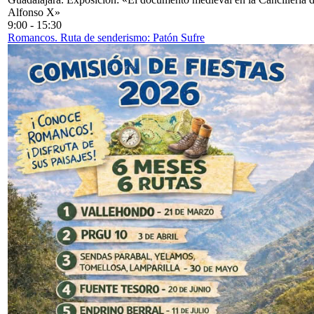
Alfonso X»
9:00
-
15:30
Romancos. Ruta de senderismo: Patón Sufre