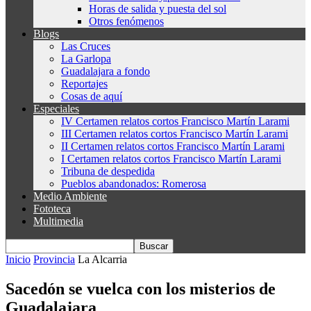
Horas de salida y puesta del sol
Otros fenómenos
Blogs
Las Cruces
La Garlopa
Guadalajara a fondo
Reportajes
Cosas de aquí
Especiales
IV Certamen relatos cortos Francisco Martín Larami
III Certamen relatos cortos Francisco Martín Larami
II Certamen relatos cortos Francisco Martín Larami
I Certamen relatos cortos Francisco Martín Larami
Tribuna de despedida
Pueblos abandonados: Romerosa
Medio Ambiente
Fototeca
Multimedia
Inicio
Provincia
La Alcarria
Sacedón se vuelca con los misterios de
Guadalajara