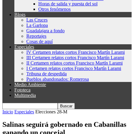
Horas de salida y puesta del sol
Otros fenómenos
Blogs
Las Cruces
La Garlopa
Guadalajara a fondo
Reportajes
Cosas de aquí
Especiales
IV Certamen relatos cortos Francisco Martín Larami
III Certamen relatos cortos Francisco Martín Larami
II Certamen relatos cortos Francisco Martín Larami
I Certamen relatos cortos Francisco Martín Larami
Tribuna de despedida
Pueblos abandonados: Romerosa
Medio Ambiente
Fototeca
Multimedia
Inicio
Especiales
Elecciones 28-M
Salinas seguirá gobernado en Cabanillas
ganando un concejal