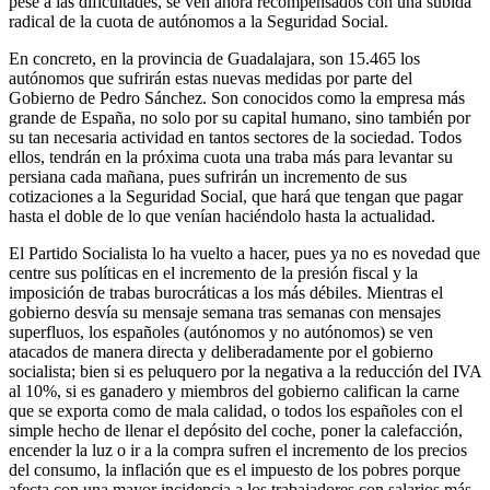
pese a las dificultades, se ven ahora recompensados con una subida
radical de la cuota de autónomos a la Seguridad Social.
En concreto, en la provincia de Guadalajara, son 15.465 los
autónomos que sufrirán estas nuevas medidas por parte del
Gobierno de Pedro Sánchez. Son conocidos como la empresa más
grande de España, no solo por su capital humano, sino también por
su tan necesaria actividad en tantos sectores de la sociedad. Todos
ellos, tendrán en la próxima cuota una traba más para levantar su
persiana cada mañana, pues sufrirán un incremento de sus
cotizaciones a la Seguridad Social, que hará que tengan que pagar
hasta el doble de lo que venían haciéndolo hasta la actualidad.
El Partido Socialista lo ha vuelto a hacer, pues ya no es novedad que
centre sus políticas en el incremento de la presión fiscal y la
imposición de trabas burocráticas a los más débiles. Mientras el
gobierno desvía su mensaje semana tras semanas con mensajes
superfluos, los españoles (autónomos y no autónomos) se ven
atacados de manera directa y deliberadamente por el gobierno
socialista; bien si es peluquero por la negativa a la reducción del IVA
al 10%, si es ganadero y miembros del gobierno califican la carne
que se exporta como de mala calidad, o todos los españoles con el
simple hecho de llenar el depósito del coche, poner la calefacción,
encender la luz o ir a la compra sufren el incremento de los precios
del consumo, la inflación que es el impuesto de los pobres porque
afecta con una mayor incidencia a los trabajadores con salarios más