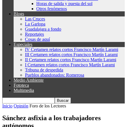
Horas de salida y puesta del sol
Otros fenómenos
Blogs
Las Cruces
La Garlopa
Guadalajara a fondo
Reportajes
Cosas de aquí
Especiales
IV Certamen relatos cortos Francisco Martín Larami
III Certamen relatos cortos Francisco Martín Larami
II Certamen relatos cortos Francisco Martín Larami
I Certamen relatos cortos Francisco Martín Larami
Tribuna de despedida
Pueblos abandonados: Romerosa
Medio Ambiente
Fototeca
Multimedia
Inicio
Opinión
Foro de los Lectores
Sánchez asfixia a los trabajadores
autónomos