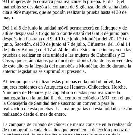
931 mujeres de la comarca para realizarse la prueba. El día 18 el
mamobús se desplazó a la comarca de Sigüenza, donde se ha dado
cita a 999 mujeres, que se podrán realizar la prueba hasta el 30 de
mayo.
Del 1 al 5 de junio la unidad móvil permanecerá en Jadraque y de
allí se desplazará a Cogolludo donde estará del 6 al 8 de junio para
después ir a Pastrana del 9 al 19 de junio, Mondéjar del 20 al 29 de
junio, Sacedón, del 30 de junio al 7 de julio, Cifuentes, del 10 al 14
de julio y Brihuega del 17 al 24 de julio. Este año se incluyen en las
pruebas a realizar en esta unidad a las mujeres de Cabanillas y El
Casar, que serán citadas para inicio del otoño. Otra de las novedades
de este año es la llegada del mamobús a Mondéjar, donde durante la
anterior legislatura se suprimió su presencia.
Al tiempo que se realizan estas pruebas en la unidad móvil, las
mujeres residentes en Azuqueca de Henares, Chiloeches, Horche,
Yunquera de Henares y la capital son citadas para realizarse la
mamografía en la unidad fija del centro oncológico IMO, con el que
la Consejería de Sanidad tiene suscrito un convenio para la
realización de esta pruebas. Las mamografías en esta unidad se están
realizando desde el mes de enero.
La campaña de cribado de cáncer de mama consiste en la realización
de mamografías cada dos años que permiten la detección precoz de