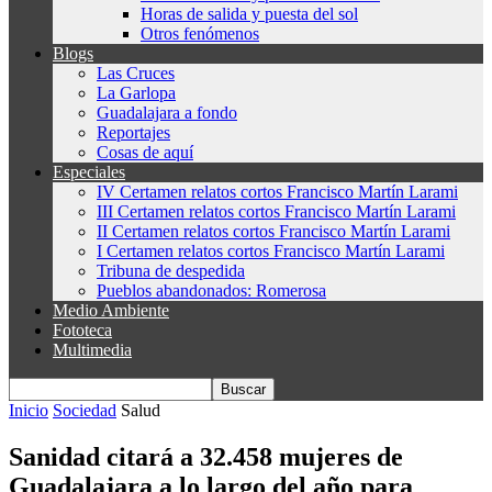
Horas de salida y puesta del sol
Otros fenómenos
Blogs
Las Cruces
La Garlopa
Guadalajara a fondo
Reportajes
Cosas de aquí
Especiales
IV Certamen relatos cortos Francisco Martín Larami
III Certamen relatos cortos Francisco Martín Larami
II Certamen relatos cortos Francisco Martín Larami
I Certamen relatos cortos Francisco Martín Larami
Tribuna de despedida
Pueblos abandonados: Romerosa
Medio Ambiente
Fototeca
Multimedia
Inicio
Sociedad
Salud
Sanidad citará a 32.458 mujeres de
Guadalajara a lo largo del año para