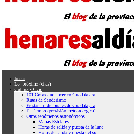
Inicio
Lo+próximo (citas)
Cultura y Ocio
101 Cosas que hacer en Guadalajara
Rutas de Senderismo
Fiestas Tradicionales de Guadalajara
El Tiempo (previsión meteorológica)
Otros fenómenos astronómicos
Mapas Estelares
Horas de salida y puesta de la luna
Horas de salida y puesta del sol