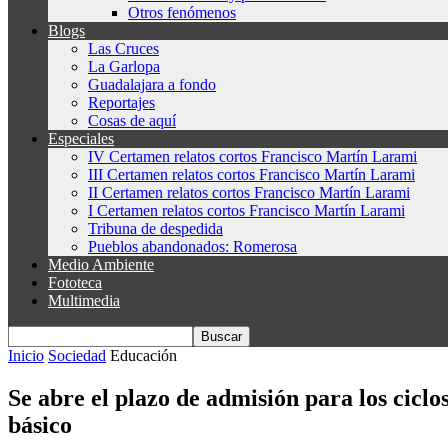
Otros fenómenos
Blogs
Las Cruces
La Garlopa
Guadalajara a fondo
Reportajes
Cosas de aquí
Especiales
IV Certamen relatos cortos Francisco Martín Larami
III Certamen relatos cortos Francisco Martín Larami
II Certamen relatos cortos Francisco Martín Larami
I Certamen relatos cortos Francisco Martín Larami
Tribuna de despedida
Pueblos abandonados: Romerosa
Medio Ambiente
Fototeca
Multimedia
Inicio
Sociedad
Educación
Se abre el plazo de admisión para los cicl
básico