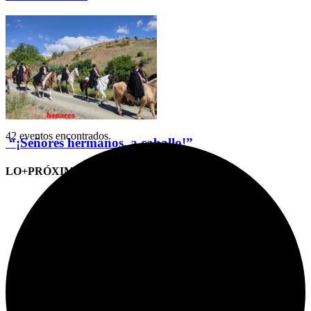
42 eventos encontrados.
“¡Señores hermanos, a caballo!”
LO+PRÓXIMO (CITAS)