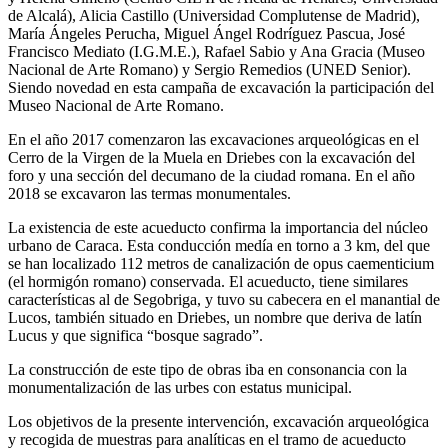
de Alcalá), Alicia Castillo (Universidad Complutense de Madrid),
María Ángeles Perucha, Miguel Ángel Rodríguez Pascua, José
Francisco Mediato (I.G.M.E.), Rafael Sabio y Ana Gracia (Museo
Nacional de Arte Romano) y Sergio Remedios (UNED Senior).
Siendo novedad en esta campaña de excavación la participación del
Museo Nacional de Arte Romano.
En el año 2017 comenzaron las excavaciones arqueológicas en el
Cerro de la Virgen de la Muela en Driebes con la excavación del
foro y una sección del decumano de la ciudad romana. En el año
2018 se excavaron las termas monumentales.
La existencia de este acueducto confirma la importancia del núcleo
urbano de Caraca. Esta conducción medía en torno a 3 km, del que
se han localizado 112 metros de canalización de opus caementicium
(el hormigón romano) conservada. El acueducto, tiene similares
características al de Segobriga, y tuvo su cabecera en el manantial de
Lucos, también situado en Driebes, un nombre que deriva de latín
Lucus y que significa “bosque sagrado”.
La construcción de este tipo de obras iba en consonancia con la
monumentalización de las urbes con estatus municipal.
Los objetivos de la presente intervención, excavación arqueológica
y recogida de muestras para analíticas en el tramo de acueducto