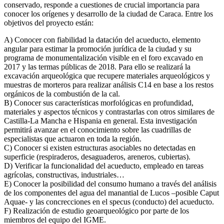
conservado, responde a cuestiones de crucial importancia para
conocer los orígenes y desarrollo de la ciudad de Caraca. Entre los
objetivos del proyecto están:
A) Conocer con fiabilidad la datación del acueducto, elemento
angular para estimar la promoción jurídica de la ciudad y su
programa de monumentalización visible en el foro excavado en
2017 y las termas públicas de 2018. Para ello se realizará la
excavación arqueológica que recupere materiales arqueológicos y
muestras de morteros para realizar análisis C14 en base a los restos
orgánicos de la combustión de la cal.
B) Conocer sus características morfológicas en profundidad,
materiales y aspectos técnicos y contrastarlas con otros similares de
Castilla-La Mancha e Hispania en general. Esta investigación
permitirá avanzar en el conocimiento sobre las cuadrillas de
especialistas que actuaron en toda la región.
C) Conocer si existen estructuras asociables no detectadas en
superficie (respiraderos, desaguaderos, areneros, cubiertas).
D) Verificar la funcionalidad del acueducto, empleado en tareas
agrícolas, constructivas, industriales…
E) Conocer la posibilidad del consumo humano a través del análisis
de los componentes del agua del manantial de Lucos –posible Caput
Aquae- y las concrecciones en el specus (conducto) del acueducto.
F) Realización de estudio geoarqueológico por parte de los
miembros del equipo del IGME.