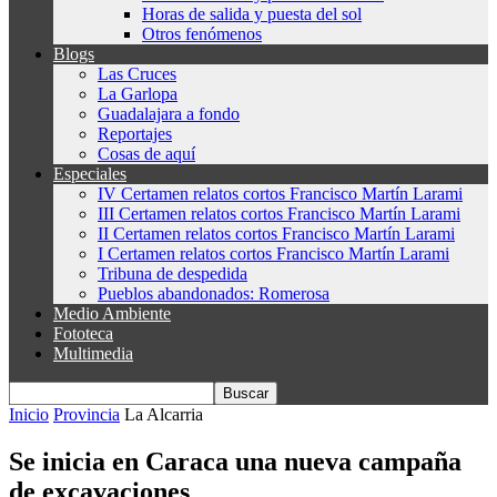
Horas de salida y puesta del sol
Otros fenómenos
Blogs
Las Cruces
La Garlopa
Guadalajara a fondo
Reportajes
Cosas de aquí
Especiales
IV Certamen relatos cortos Francisco Martín Larami
III Certamen relatos cortos Francisco Martín Larami
II Certamen relatos cortos Francisco Martín Larami
I Certamen relatos cortos Francisco Martín Larami
Tribuna de despedida
Pueblos abandonados: Romerosa
Medio Ambiente
Fototeca
Multimedia
Inicio
Provincia
La Alcarria
Se inicia en Caraca una nueva campaña
de excavaciones