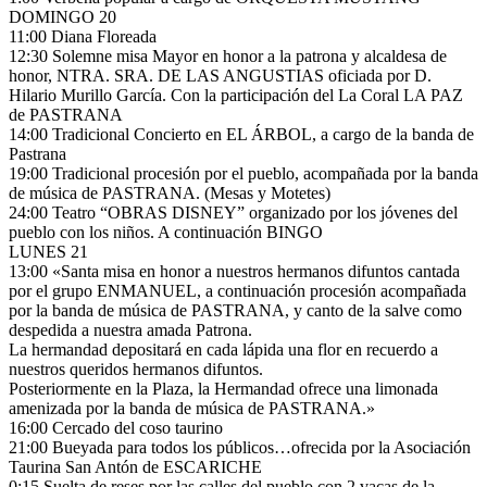
DOMINGO 20
11:00 Diana Floreada
12:30 Solemne misa Mayor en honor a la patrona y alcaldesa de
honor, NTRA. SRA. DE LAS ANGUSTIAS oficiada por D.
Hilario Murillo García. Con la participación del La Coral LA PAZ
de PASTRANA
14:00 Tradicional Concierto en EL ÁRBOL, a cargo de la banda de
Pastrana
19:00 Tradicional procesión por el pueblo, acompañada por la banda
de música de PASTRANA. (Mesas y Motetes)
24:00 Teatro “OBRAS DISNEY” organizado por los jóvenes del
pueblo con los niños. A continuación BINGO
LUNES 21
13:00 «Santa misa en honor a nuestros hermanos difuntos cantada
por el grupo ENMANUEL, a continuación procesión acompañada
por la banda de música de PASTRANA, y canto de la salve como
despedida a nuestra amada Patrona.
La hermandad depositará en cada lápida una flor en recuerdo a
nuestros queridos hermanos difuntos.
Posteriormente en la Plaza, la Hermandad ofrece una limonada
amenizada por la banda de música de PASTRANA.»
16:00 Cercado del coso taurino
21:00 Bueyada para todos los públicos…ofrecida por la Asociación
Taurina San Antón de ESCARICHE
0:15 Suelta de reses por las calles del pueblo con 2 vacas de la