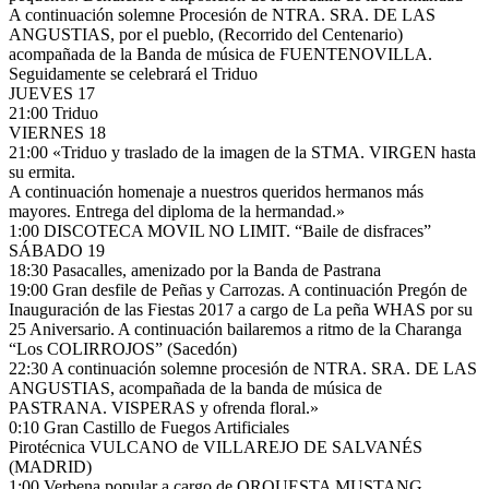
A continuación solemne Procesión de NTRA. SRA. DE LAS
ANGUSTIAS, por el pueblo, (Recorrido del Centenario)
acompañada de la Banda de música de FUENTENOVILLA.
Seguidamente se celebrará el Triduo
JUEVES 17
21:00 Triduo
VIERNES 18
21:00 «Triduo y traslado de la imagen de la STMA. VIRGEN hasta
su ermita.
A continuación homenaje a nuestros queridos hermanos más
mayores. Entrega del diploma de la hermandad.»
1:00 DISCOTECA MOVIL NO LIMIT. “Baile de disfraces”
SÁBADO 19
18:30 Pasacalles, amenizado por la Banda de Pastrana
19:00 Gran desfile de Peñas y Carrozas. A continuación Pregón de
Inauguración de las Fiestas 2017 a cargo de La peña WHAS por su
25 Aniversario. A continuación bailaremos a ritmo de la Charanga
“Los COLIRROJOS” (Sacedón)
22:30 A continuación solemne procesión de NTRA. SRA. DE LAS
ANGUSTIAS, acompañada de la banda de música de
PASTRANA. VISPERAS y ofrenda floral.»
0:10 Gran Castillo de Fuegos Artificiales
Pirotécnica VULCANO de VILLAREJO DE SALVANÉS
(MADRID)
1:00 Verbena popular a cargo de ORQUESTA MUSTANG