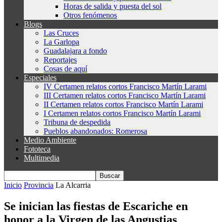
Horas de salida y puesta del sol
Otros fenómenos
Blogs
Las Cruces
La Garlopa
Guadalajara a fondo
Reportajes
Cosas de aquí
Especiales
IV Certamen relatos cortos Francisco Martín Larami
III Certamen relatos cortos Francisco Martín Larami
II Certamen relatos cortos Francisco Martín Larami
I Certamen relatos cortos Francisco Martín Larami
Tribuna de despedida
Pueblos abandonados: Romerosa
Medio Ambiente
Fototeca
Multimedia
Inicio
Provincia
La Alcarria
Se inician las fiestas de Escariche en
honor a la Virgen de las Angustias