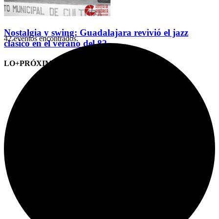
Nostalgia y swing: Guadalajara revivió el jazz
42 eventos encontrados.
clásico en el verano del 82
LO+PRÓXIMO (CITAS)