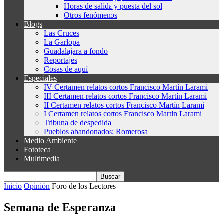
Horas de salida y puesta del sol
Otros fenómenos
Blogs
Las Cruces
La Garlopa
Guadalajara a fondo
Reportajes
Cosas de aquí
Especiales
IV Certamen relatos cortos Francisco Martín Larami
III Certamen relatos cortos Francisco Martín Larami
II Certamen relatos cortos Francisco Martín Larami
I Certamen relatos cortos Francisco Martín Larami
Tribuna de despedida
Pueblos abandonados: Romerosa
Medio Ambiente
Fototeca
Multimedia
Inicio
Opinión
Foro de los Lectores
Semana de Esperanza