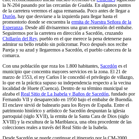
la N-204 pasando por las cercanías de Gualda. En algunos puntos
de la carretera veremos el agua remansada. Poco antes de llegar a
Durón
, hay que desviarse a la izquierda para llegar hasta el
promontorio donde se encuentra la
ermita de Nuestra Señora de la
Esperanza
. Desde allí divisaremos una gran extensión del embalse.
Seguiremos por la carretera en dirección a Sacedón, cruzando
Chillarón del Rey
, pueblo en el que merece la pena detenerse para
admirar su bello retablo sin policromar. Poco después nos recibe
Pareja y su azud y llegaremos a Sacedón, el pueblo cabecera de la
comarca.
Con una población que roza los 1.800 habitantes,
Sacedón
es el
municipio que concentra mayores servicios en la zona. El 21 de
marzo de 1553, el rey Carlos I le concedió el privilegio de villazgo,
lo que en la práctica supuso su independencia respecto a la vecina
localidad de Huete (Cuenca). Dentro de su término municipal se
alzaba el
Real Sitio de La Isabela y Baños de Sacedón
, fundado por
Fernando VII y desaparecido en 1950 bajo el embalse de Buendía.
El enclave sirvió de balneario para los Reyes de España. Entre el
patrimonio histórico y artístico de Sacedón despuntan la iglesia
parroquial (siglo XVII), la ermita de la Santa Cara de Dios (siglo
XVIII) y la escultura de la Mariblanca, una obra procedente de las
colecciones reales a través del Real Sitio de la Isabela.
Desde Sacedón se puede continuar el itinerario por la CM-2000