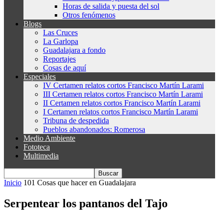
Horas de salida y puesta del sol
Otros fenómenos
Blogs
Las Cruces
La Garlopa
Guadalajara a fondo
Reportajes
Cosas de aquí
Especiales
IV Certamen relatos cortos Francisco Martín Larami
III Certamen relatos cortos Francisco Martín Larami
II Certamen relatos cortos Francisco Martín Larami
I Certamen relatos cortos Francisco Martín Larami
Tribuna de despedida
Pueblos abandonados: Romerosa
Medio Ambiente
Fototeca
Multimedia
Inicio
101 Cosas que hacer en Guadalajara
Serpentear los pantanos del Tajo