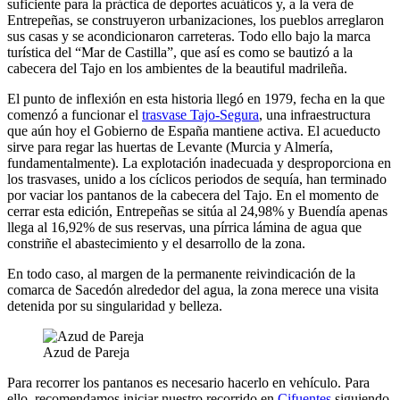
suficiente para la práctica de deportes acuáticos y, a la vera de
Entrepeñas, se construyeron urbanizaciones, los pueblos arreglaron
sus casas y se acondicionaron carreteras. Todo ello bajo la marca
turística del “Mar de Castilla”, que así es como se bautizó a la
cabecera del Tajo en los ambientes de la beautiful madrileña.
El punto de inflexión en esta historia llegó en 1979, fecha en la que
comenzó a funcionar el
trasvase Tajo-Segura
, una infraestructura
que aún hoy el Gobierno de España mantiene activa. El acueducto
sirve para regar las huertas de Levante (Murcia y Almería,
fundamentalmente). La explotación inadecuada y desproporciona en
los trasvases, unido a los cíclicos periodos de sequía, han terminado
por vaciar los pantanos de la cabecera del Tajo. En el momento de
cerrar esta edición, Entrepeñas se sitúa al 24,98% y Buendía apenas
llega al 16,92% de sus reservas, una pírrica lámina de agua que
constriñe el abastecimiento y el desarrollo de la zona.
En todo caso, al margen de la permanente reivindicación de la
comarca de Sacedón alrededor del agua, la zona merece una visita
detenida por su singularidad y belleza.
Azud de Pareja
Para recorrer los pantanos es necesario hacerlo en vehículo. Para
ello, recomendamos iniciar nuestro recorrido en
Cifuentes
siguiendo