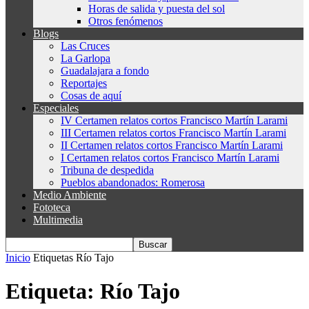
Horas de salida y puesta del sol
Otros fenómenos
Blogs
Las Cruces
La Garlopa
Guadalajara a fondo
Reportajes
Cosas de aquí
Especiales
IV Certamen relatos cortos Francisco Martín Larami
III Certamen relatos cortos Francisco Martín Larami
II Certamen relatos cortos Francisco Martín Larami
I Certamen relatos cortos Francisco Martín Larami
Tribuna de despedida
Pueblos abandonados: Romerosa
Medio Ambiente
Fototeca
Multimedia
Inicio
Etiquetas
Río Tajo
Etiqueta: Río Tajo