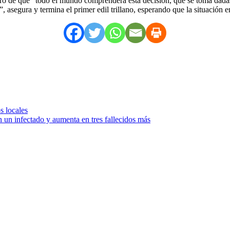
ro de que “todo el mundo comprenderá esta decisión, que se toma dadas l
 asegura y termina el primer edil trillano, esperando que la situación e
s locales
n infectado y aumenta en tres fallecidos más