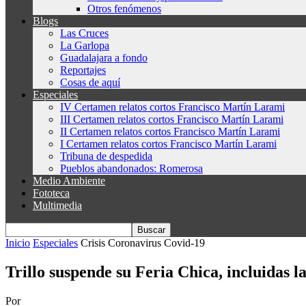
Otros fenómenos
Blogs
Las Cruces
La Garlopa
Guadalajara a fondo
Reportajes
Cosas de aquí
Especiales
IV Certamen relatos cortos Francisco Martín Larami
III Certamen relatos cortos Francisco Martín Larami
II Certamen relatos cortos Francisco Martín Larami
I Certamen relatos cortos Francisco Martín Larami
Tribuna de despedida
Pueblos abandonados: Romerosa
Medio Ambiente
Fototeca
Multimedia
Inicio
Especiales
Crisis Coronavirus Covid-19
Trillo suspende su Feria Chica, incluidas 
Por