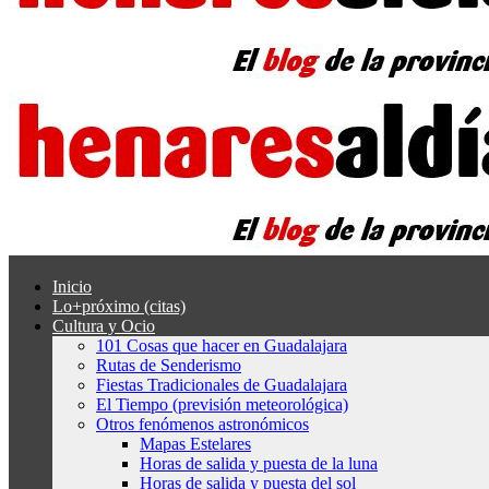
Inicio
Lo+próximo (citas)
Cultura y Ocio
101 Cosas que hacer en Guadalajara
Rutas de Senderismo
Fiestas Tradicionales de Guadalajara
El Tiempo (previsión meteorológica)
Otros fenómenos astronómicos
Mapas Estelares
Horas de salida y puesta de la luna
Horas de salida y puesta del sol