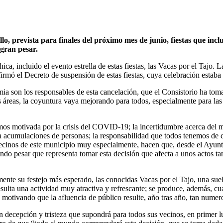
, prevista para finales del próximo mes de junio, fiestas que inclu
gran pesar.
ica, incluido el evento estrella de estas fiestas, las Vacas por el Tajo
irmó el Decreto de suspensión de estas fiestas, cuya celebración estaba 
a son los responsables de esta cancelación, que el Consistorio ha tom
s áreas, la coyuntura vaya mejorando para todos, especialmente para las
imos motivada por la crisis del COVID-19; la incertidumbre acerca del m
 a acumulaciones de personas; la responsabilidad que todos tenemos de c
vecinos de este municipio muy especialmente, hacen que, desde el Ayun
undo pesar que representa tomar esta decisión que afecta a unos actos ta
nte su festejo más esperado, las conocidas Vacas por el Tajo, una suelta
esulta una actividad muy atractiva y refrescante; se produce, además,
, motivando que la afluencia de público resulte, año tras año, tan numer
 decepción y tristeza que supondrá para todos sus vecinos, en primer l