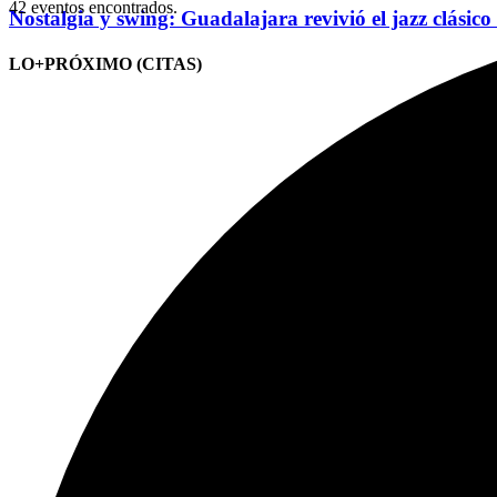
42 eventos encontrados.
Nostalgia y swing: Guadalajara revivió el jazz clásico
LO+PRÓXIMO (CITAS)