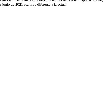
as circunstancias y teniendo en cuenta criterios de responsabilidad,
n junio de 2021 sea muy diferente a la actual.