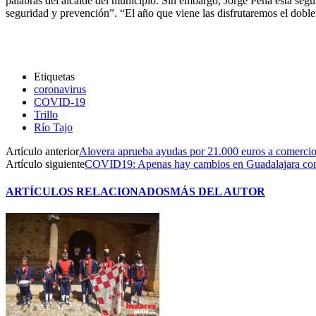
palabras del alcalde del municipio. Sin embargo, Jorge Peña está segu
seguridad y prevención”. “El año que viene las disfrutaremos el doble”,
Etiquetas
coronavirus
COVID-19
Trillo
Río Tajo
Artículo anterior
Alovera aprueba ayudas por 21.000 euros a comercio
Artículo siguiente
COVID19: Apenas hay cambios en Guadalajara con u
ARTÍCULOS RELACIONADOS
MÁS DEL AUTOR