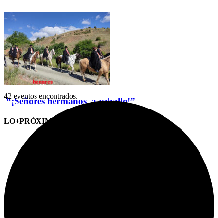
42 eventos encontrados.
“¡Señores hermanos, a caballo!”
LO+PRÓXIMO (CITAS)