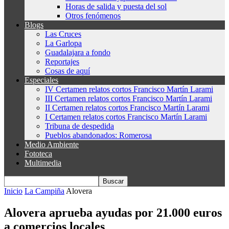
Horas de salida y puesta del sol
Otros fenómenos
Blogs
Las Cruces
La Garlopa
Guadalajara a fondo
Reportajes
Cosas de aquí
Especiales
IV Certamen relatos cortos Francisco Martín Larami
III Certamen relatos cortos Francisco Martín Larami
II Certamen relatos cortos Francisco Martín Larami
I Certamen relatos cortos Francisco Martín Larami
Tribuna de despedida
Pueblos abandonados: Romerosa
Medio Ambiente
Fototeca
Multimedia
Inicio
La Campiña
Alovera
Alovera aprueba ayudas por 21.000 euros
a comercios locales