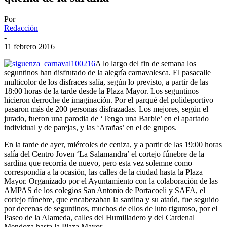
Por
Redacción
-
11 febrero 2016
A lo largo del fin de semana los
seguntinos han disfrutado de la alegría carnavalesca. El pasacalle
multicolor de los disfraces salía, según lo previsto, a partir de las
18:00 horas de la tarde desde la Plaza Mayor. Los seguntinos
hicieron derroche de imaginación. Por el parqué del polideportivo
pasaron más de 200 personas disfrazadas. Los mejores, según el
jurado, fueron una parodia de ‘Tengo una Barbie’ en el apartado
individual y de parejas, y las ‘Arañas’ en el de grupos.
En la tarde de ayer, miércoles de ceniza, y a partir de las 19:00 horas
salía del Centro Joven ‘La Salamandra’ el cortejo fúnebre de la
sardina que recorría de nuevo, pero esta vez solemne como
correspondía a la ocasión, las calles de la ciudad hasta la Plaza
Mayor. Organizado por el Ayuntamiento con la colaboración de las
AMPAS de los colegios San Antonio de Portacoeli y SAFA, el
cortejo fúnebre, que encabezaban la sardina y su ataúd, fue seguido
por decenas de seguntinos, muchos de ellos de luto riguroso, por el
Paseo de la Alameda, calles del Humilladero y del Cardenal
Mendoza hasta la Plaza Mayor.