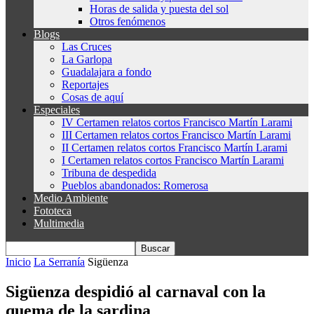
Horas de salida y puesta del sol
Otros fenómenos
Blogs
Las Cruces
La Garlopa
Guadalajara a fondo
Reportajes
Cosas de aquí
Especiales
IV Certamen relatos cortos Francisco Martín Larami
III Certamen relatos cortos Francisco Martín Larami
II Certamen relatos cortos Francisco Martín Larami
I Certamen relatos cortos Francisco Martín Larami
Tribuna de despedida
Pueblos abandonados: Romerosa
Medio Ambiente
Fototeca
Multimedia
Inicio
La Serranía
Sigüenza
Sigüenza despidió al carnaval con la
quema de la sardina