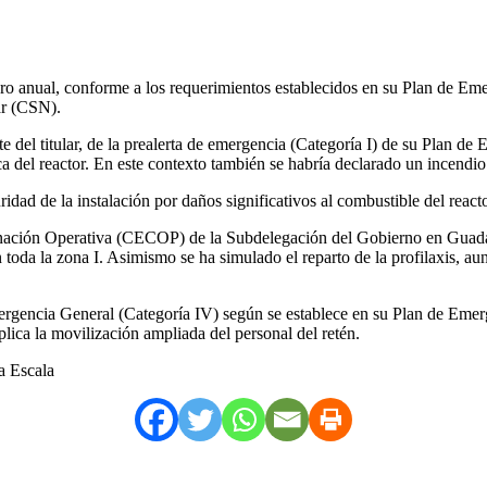
acro anual, conforme a los requerimientos establecidos en su Plan de Eme
ar (CSN).
te del titular, de la prealerta de emergencia (Categoría I) de su Plan d
tica del reactor. En este contexto también se habría declarado un incendi
idad de la instalación por daños significativos al combustible del reacto
ación Operativa (CECOP) de la Subdelegación del Gobierno en Guadalaja
n toda la zona I. Asimismo se ha simulado el reparto de la profilaxis, a
mergencia General (Categoría IV) según se establece en su Plan de Emer
ica la movilización ampliada del personal del retén.
a Escala