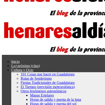
Inicio
Lo+próximo (citas)
Cultura y Ocio
101 Cosas que hacer en Guadalajara
Rutas de Senderismo
Fiestas Tradicionales de Guadalajara
El Tiempo (previsión meteorológica)
Otros fenómenos astronómicos
Mapas Estelares
Horas de salida y puesta de la luna
Horas de salida y puesta del sol