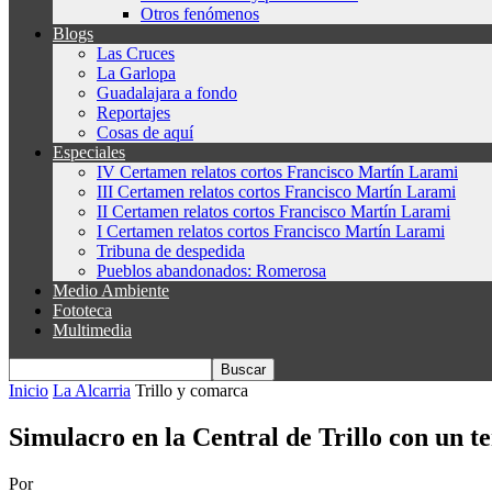
Otros fenómenos
Blogs
Las Cruces
La Garlopa
Guadalajara a fondo
Reportajes
Cosas de aquí
Especiales
IV Certamen relatos cortos Francisco Martín Larami
III Certamen relatos cortos Francisco Martín Larami
II Certamen relatos cortos Francisco Martín Larami
I Certamen relatos cortos Francisco Martín Larami
Tribuna de despedida
Pueblos abandonados: Romerosa
Medio Ambiente
Fototeca
Multimedia
Inicio
La Alcarria
Trillo y comarca
Simulacro en la Central de Trillo con un 
Por