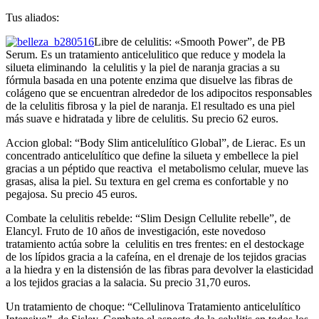
Tus aliados:
Libre de celulitis: «Smooth Power”, de PB
Serum. Es un tratamiento anticelulitico que reduce y modela la
silueta eliminando la celulitis y la piel de naranja gracias a su
fórmula basada en una potente enzima que disuelve las fibras de
colágeno que se encuentran alrededor de los adipocitos responsables
de la celulitis fibrosa y la piel de naranja. El resultado es una piel
más suave e hidratada y libre de celulitis. Su precio 62 euros.
Accion global: “Body Slim anticelulítico Global”, de Lierac. Es un
concentrado anticelulítico que define la silueta y embellece la piel
gracias a un péptido que reactiva el metabolismo celular, mueve las
grasas, alisa la piel. Su textura en gel crema es confortable y no
pegajosa. Su precio 45 euros.
Combate la celulitis rebelde: “Slim Design Cellulite rebelle”, de
Elancyl. Fruto de 10 años de investigación, este novedoso
tratamiento actúa sobre la celulitis en tres frentes: en el destockage
de los lípidos gracia a la cafeína, en el drenaje de los tejidos gracias
a la hiedra y en la distensión de las fibras para devolver la elasticidad
a los tejidos gracias a la salacia. Su precio 31,70 euros.
Un tratamiento de choque: “Cellulinova Tratamiento anticelulítico