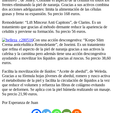
Intensivo”, de Sisley. Combate el aspecto de la celulitis en todos los
frentes eliminando la piel de naranja. Gracias a sus activos combina
dos acciones adelgazantes: limita la alimentación de las células
grasas y frena su expansión. Su precio 168 euros.
Remodelante: “Lift Minceur Anti Capitons”, de Clarins. Es un
tratamiento que gracias al método drenante reduce la apariencia de
celulitis y previene su formación. Su precio 56 euros.
Con una acción descongestiva: “Korpo Slim
Crema anticelulítica Remodelante”, de Isseimi. Es un tratamiento
que refina el aspecto de la piel de naranja gracias a sus activos la
cafeína y la carnitina pero además tiene una acción descongestiva
ayudando a movilizar los líquidos gracias al ruscus. Su precio 38,60
euros.
Facilita la movilización de líuidos: “Aceite de abedul”, de Weleda.
Gracias a su fórmula hojas jóvenes de abedul, romero y rusco activa
el metabolismo de la piel y facilita la circulación de líquidos a la vez
que reduce el volumen y refuerza las fibras de colágeno evitando
que se deformen. Se aplica con la piel húmeda realizando un masaje.
Su precio 21,90 euros.
Por Esperanza de Juan