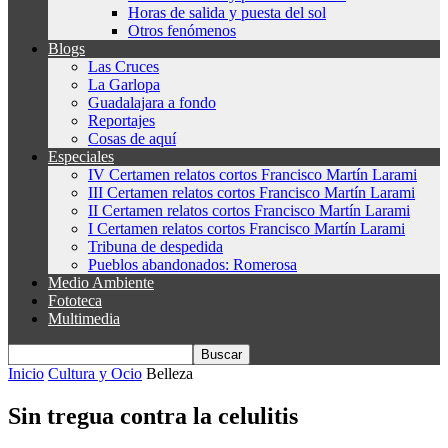
Horas de salida y puesta del sol
Otros fenómenos
Blogs
Las Cruces
La Garlopa
Guadalajara a fondo
Reportajes
Cosas de aquí
Especiales
IV Certamen relatos cortos Francisco Martín Larami
III Certamen relatos cortos Francisco Martín Larami
II Certamen relatos cortos Francisco Martín Larami
I Certamen relatos cortos Francisco Martín Larami
Tribuna de despedida
Pueblos abandonados: Romerosa
Medio Ambiente
Fototeca
Multimedia
Inicio
Cultura y Ocio
Belleza
Sin tregua contra la celulitis