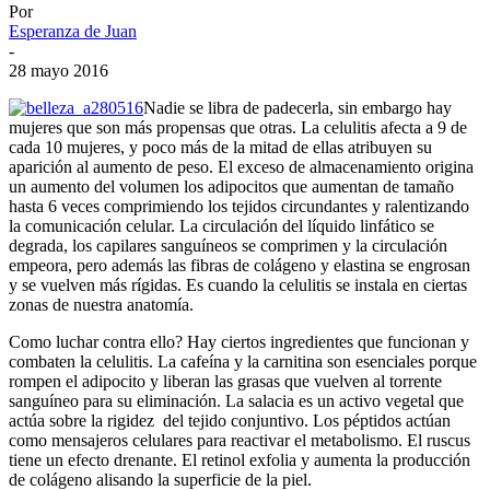
Por
Esperanza de Juan
-
28 mayo 2016
Nadie se libra de padecerla, sin embargo hay
mujeres que son más propensas que otras. La celulitis afecta a 9 de
cada 10 mujeres, y poco más de la mitad de ellas atribuyen su
aparición al aumento de peso. El exceso de almacenamiento origina
un aumento del volumen los adipocitos que aumentan de tamaño
hasta 6 veces comprimiendo los tejidos circundantes y ralentizando
la comunicación celular. La circulación del líquido linfático se
degrada, los capilares sanguíneos se comprimen y la circulación
empeora, pero además las fibras de colágeno y elastina se engrosan
y se vuelven más rígidas. Es cuando la celulitis se instala en ciertas
zonas de nuestra anatomía.
Como luchar contra ello? Hay ciertos ingredientes que funcionan y
combaten la celulitis. La cafeína y la carnitina son esenciales porque
rompen el adipocito y liberan las grasas que vuelven al torrente
sanguíneo para su eliminación. La salacia es un activo vegetal que
actúa sobre la rigidez del tejido conjuntivo. Los péptidos actúan
como mensajeros celulares para reactivar el metabolismo. El ruscus
tiene un efecto drenante. El retinol exfolia y aumenta la producción
de colágeno alisando la superficie de la piel.