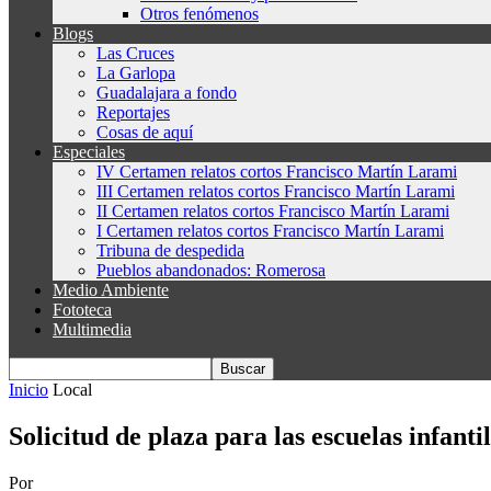
Otros fenómenos
Blogs
Las Cruces
La Garlopa
Guadalajara a fondo
Reportajes
Cosas de aquí
Especiales
IV Certamen relatos cortos Francisco Martín Larami
III Certamen relatos cortos Francisco Martín Larami
II Certamen relatos cortos Francisco Martín Larami
I Certamen relatos cortos Francisco Martín Larami
Tribuna de despedida
Pueblos abandonados: Romerosa
Medio Ambiente
Fototeca
Multimedia
Inicio
Local
Solicitud de plaza para las escuelas infant
Por