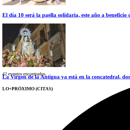
El día 10 será la paella solidaria, este año a benefici
42 eventos encontrados.
La Virgen de la Antigua ya está en la concatedral, do
LO+PRÓXIMO (CITAS)