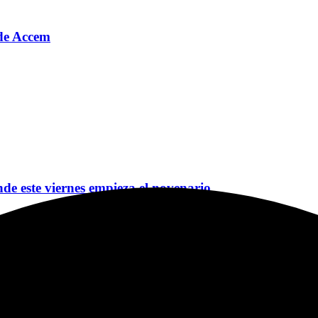
o de Accem
nde este viernes empieza el novenario