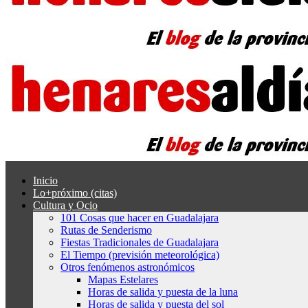
Inicio
Lo+próximo (citas)
Cultura y Ocio
101 Cosas que hacer en Guadalajara
Rutas de Senderismo
Fiestas Tradicionales de Guadalajara
El Tiempo (previsión meteorológica)
Otros fenómenos astronómicos
Mapas Estelares
Horas de salida y puesta de la luna
Horas de salida y puesta del sol