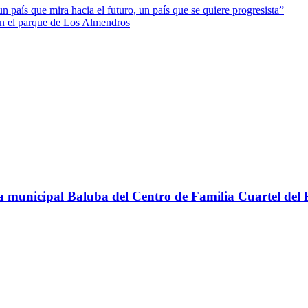
n país que mira hacia el futuro, un país que se quiere progresista”
n el parque de Los Almendros
teca municipal Baluba del Centro de Familia Cuartel del