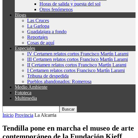
Horas de salida y puesta del sol
Otros fenómenos
Blogs
Las Cruces
La Garlopa
Guadalajara a fondo
Reportajes
Cosas de aquí
Especiales
IV Certamen relatos cortos Francisco Martín Larami
III Certamen relatos cortos Francisco Martín Larami
II Certamen relatos cortos Francisco Martín Larami
I Certamen relatos cortos Francisco Martín Larami
Tribuna de despedida
Pueblos abandonados: Romerosa
Medio Ambiente
Fototeca
Multimedia
Inicio
Provincia
La Alcarria
Tendilla pone en marcha el museo de arte
contemporáneo de la Fundación Kieff