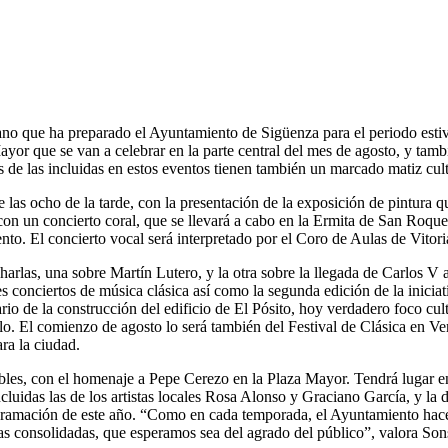
rano que ha preparado el Ayuntamiento de Sigüenza para el periodo estiv
Mayor que se van a celebrar en la parte central del mes de agosto, y ta
 de las incluidas en estos eventos tienen también un marcado matiz cult
e las ocho de la tarde, con la presentación de la exposición de pintura 
on un concierto coral, que se llevará a cabo en la Ermita de San Roqu
o. El concierto vocal será interpretado por el Coro de Aulas de Vitori
harlas, una sobre Martín Lutero, y la otra sobre la llegada de Carlos V a 
es conciertos de música clásica así como la segunda edición de la inicia
nario de la construcción del edificio de El Pósito, hoy verdadero foco c
rlo. El comienzo de agosto lo será también del Festival de Clásica en V
ra la ciudad.
bles, con el homenaje a Pepe Cerezo en la Plaza Mayor. Tendrá lugar e
cluidas las de los artistas locales Rosa Alonso y Graciano García, y la
ramación de este año. “Como en cada temporada, el Ayuntamiento hace un
as consolidadas, que esperamos sea del agrado del público”, valora So