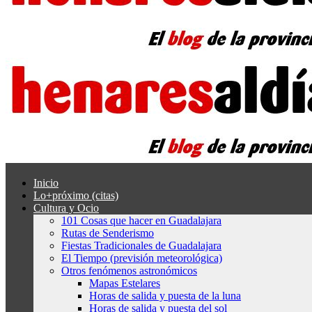
Inicio
Lo+próximo (citas)
Cultura y Ocio
101 Cosas que hacer en Guadalajara
Rutas de Senderismo
Fiestas Tradicionales de Guadalajara
El Tiempo (previsión meteorológica)
Otros fenómenos astronómicos
Mapas Estelares
Horas de salida y puesta de la luna
Horas de salida y puesta del sol