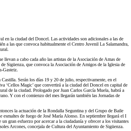
al en la ciudad del Doncel. Las actividades son adicionales a las de
mbién a las que convoca habitualmente el Centro Juvenil La Salamandra,
ural.
que llevan a cabo cada año las artistas de la Asociación de Amas de
e de Sigüenza, que convoca la Asociación de Amigos de la Iglesia de
a-Gasteiz.
Castilla. Serán los días 19 y 20 de julio, respectivamente, en el
tiva ‘Cellos Magic’ que convertirá a la ciudad del Doncel en capital de
ultural de la ciudad. Prologado por Juan Carlos García Muela, habrá a
erano. Y con el comienzo del mes llegarán también las Jornadas de
ntonces la actuación de la Rondalla Seguntina y del Grupo de Baile
 de esmaltes de fuego de José María Alonso. En septiembre llegará el I
 gran esfuerzo por acercar a la ciudadanía y ofrecer a los visitantes
nsoles Arcones, concejala de Cultura del Ayuntamiento de Sigüenza.