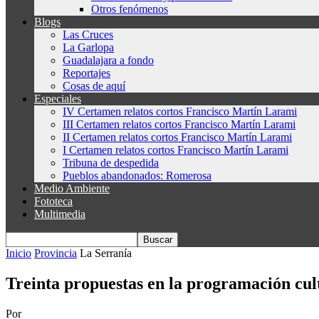
Otros fenómenos
Blogs
Las Cruces
La Garlopa
Guadalajara a fondo
Reportajes
Cosas de aquí
Especiales
IV Certamen relatos cortos Francisco Martín Larami
III Certamen relatos cortos Francisco Martín Larami
II Certamen relatos cortos Francisco Martín Larami
I Certamen relatos cortos Francisco Martín Larami
Tribuna de despedida
Pueblos abandonados: Romerosa
Medio Ambiente
Fototeca
Multimedia
Inicio
Provincia
La Serranía
Treinta propuestas en la programación cul
Por