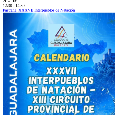
2€ – 10€
12:30
-
14:30
Pastrana. XXXVII Interpueblos de Natación