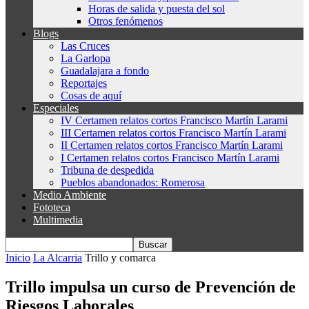
Horas de salida y puesta del sol
Otros fenómenos
Blogs
Las Cruces
La Garlopa
Guadalajara a fondo
Reportajes
Cosas de aquí
Especiales
IV Certamen relatos cortos Francisco Martín Larami
III Certamen relatos cortos Francisco Martín Larami
II Certamen relatos cortos Francisco Martín Larami
I Certamen relatos cortos Francisco Martín Larami
Tribuna de despedida
Pueblos abandonados: Romerosa
Medio Ambiente
Fototeca
Multimedia
Inicio
La Alcarria
Trillo y comarca
Trillo impulsa un curso de Prevención de
Riesgos Laborales