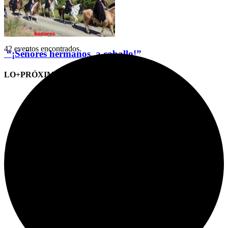
42 eventos encontrados.
“¡Señores hermanos, a caballo!”
LO+PRÓXIMO (CITAS)