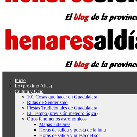
Inicio
Lo+próximo (citas)
Cultura y Ocio
101 Cosas que hacer en Guadalajara
Rutas de Senderismo
Fiestas Tradicionales de Guadalajara
El Tiempo (previsión meteorológica)
Otros fenómenos astronómicos
Mapas Estelares
Horas de salida y puesta de la luna
Horas de salida y puesta del sol