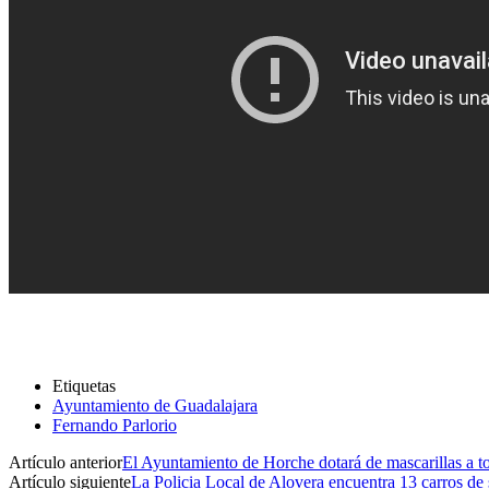
Etiquetas
Ayuntamiento de Guadalajara
Fernando Parlorio
Artículo anterior
El Ayuntamiento de Horche dotará de mascarillas a to
Artículo siguiente
La Policia Local de Alovera encuentra 13 carros de