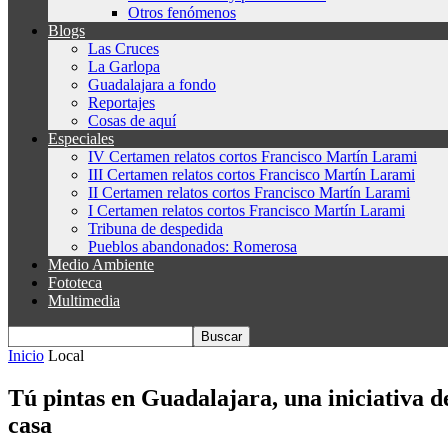
Otros fenómenos
Blogs
Las Cruces
La Garlopa
Guadalajara a fondo
Reportajes
Cosas de aquí
Especiales
IV Certamen relatos cortos Francisco Martín Larami
III Certamen relatos cortos Francisco Martín Larami
II Certamen relatos cortos Francisco Martín Larami
I Certamen relatos cortos Francisco Martín Larami
Tribuna de despedida
Pueblos abandonados: Romerosa
Medio Ambiente
Fototeca
Multimedia
Inicio
Local
Tú pintas en Guadalajara, una iniciativa de
casa