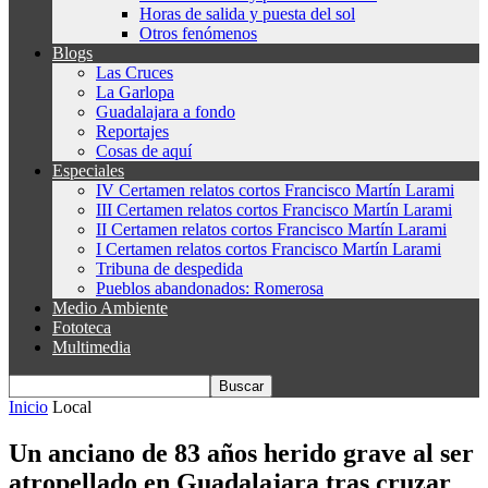
Horas de salida y puesta del sol
Otros fenómenos
Blogs
Las Cruces
La Garlopa
Guadalajara a fondo
Reportajes
Cosas de aquí
Especiales
IV Certamen relatos cortos Francisco Martín Larami
III Certamen relatos cortos Francisco Martín Larami
II Certamen relatos cortos Francisco Martín Larami
I Certamen relatos cortos Francisco Martín Larami
Tribuna de despedida
Pueblos abandonados: Romerosa
Medio Ambiente
Fototeca
Multimedia
Inicio
Local
Un anciano de 83 años herido grave al ser
atropellado en Guadalajara tras cruzar