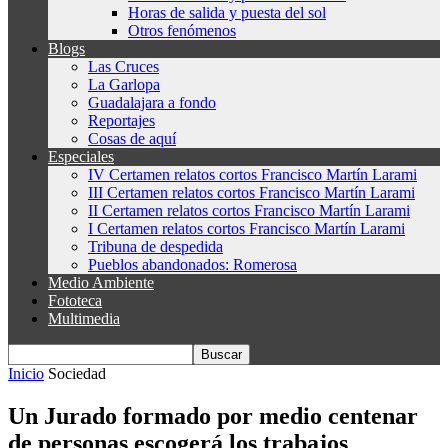
Horas de salida y puesta del sol
Otros fenómenos
Blogs
Las Cruces
La Garlopa
Guadalajara a fondo
Reportajes
Cosas de aquí
Especiales
IV Certamen relatos cortos Francisco Martín Larami
III Certamen relatos cortos Francisco Martín Larami
II Certamen relatos cortos Francisco Martín Larami
I Certamen relatos cortos Francisco Martín Larami
Tribuna de despedida
Pueblos abandonados: Romerosa
Medio Ambiente
Fototeca
Multimedia
Inicio
Sociedad
Un Jurado formado por medio centenar
de personas escogerá los trabajos