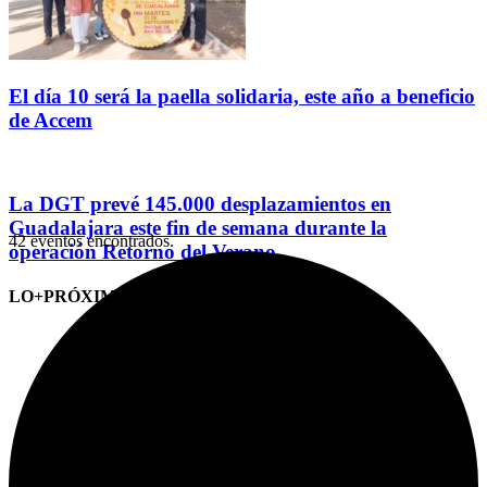
El día 10 será la paella solidaria, este año a beneficio
de Accem
La DGT prevé 145.000 desplazamientos en
Guadalajara este fin de semana durante la
42 eventos encontrados.
operación Retorno del Verano
LO+PRÓXIMO (CITAS)