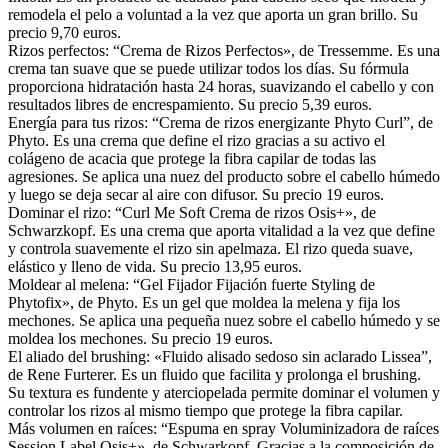
remodela el pelo a voluntad a la vez que aporta un gran brillo. Su
precio 9,70 euros.
Rizos perfectos: “Crema de Rizos Perfectos», de Tressemme. Es una
crema tan suave que se puede utilizar todos los días. Su fórmula
proporciona hidratación hasta 24 horas, suavizando el cabello y con
resultados libres de encrespamiento. Su precio 5,39 euros.
Energía para tus rizos: “Crema de rizos energizante Phyto Curl”, de
Phyto. Es una crema que define el rizo gracias a su activo el
colágeno de acacia que protege la fibra capilar de todas las
agresiones. Se aplica una nuez del producto sobre el cabello húmedo
y luego se deja secar al aire con difusor. Su precio 19 euros.
Dominar el rizo: “Curl Me Soft Crema de rizos Osis+», de
Schwarzkopf. Es una crema que aporta vitalidad a la vez que define
y controla suavemente el rizo sin apelmaza. El rizo queda suave,
elástico y lleno de vida. Su precio 13,95 euros.
Moldear al melena: “Gel Fijador Fijación fuerte Styling de
Phytofix», de Phyto. Es un gel que moldea la melena y fija los
mechones. Se aplica una pequeña nuez sobre el cabello húmedo y se
moldea los mechones. Su precio 19 euros.
El aliado del brushing: «Fluido alisado sedoso sin aclarado Lissea”,
de Rene Furterer. Es un fluido que facilita y prolonga el brushing.
Su textura es fundente y aterciopelada permite dominar el volumen y
controlar los rizos al mismo tiempo que protege la fibra capilar.
Más volumen en raíces: “Espuma en spray Voluminizadora de raíces
Session Label Osis+», de Schwarkopf. Gracias a la composición de