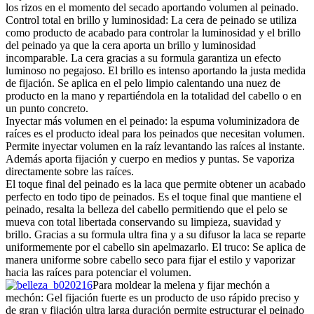
los rizos en el momento del secado aportando volumen al peinado.
Control total en brillo y luminosidad: La cera de peinado se utiliza
como producto de acabado para controlar la luminosidad y el brillo
del peinado ya que la cera aporta un brillo y luminosidad
incomparable. La cera gracias a su formula garantiza un efecto
luminoso no pegajoso. El brillo es intenso aportando la justa medida
de fijación. Se aplica en el pelo limpio calentando una nuez de
producto en la mano y repartiéndola en la totalidad del cabello o en
un punto concreto.
Inyectar más volumen en el peinado: la espuma voluminizadora de
raíces es el producto ideal para los peinados que necesitan volumen.
Permite inyectar volumen en la raíz levantando las raíces al instante.
Además aporta fijación y cuerpo en medios y puntas. Se vaporiza
directamente sobre las raíces.
El toque final del peinado es la laca que permite obtener un acabado
perfecto en todo tipo de peinados. Es el toque final que mantiene el
peinado, resalta la belleza del cabello permitiendo que el pelo se
mueva con total libertada conservando su limpieza, suavidad y
brillo. Gracias a su formula ultra fina y a su difusor la laca se reparte
uniformemente por el cabello sin apelmazarlo. El truco: Se aplica de
manera uniforme sobre cabello seco para fijar el estilo y vaporizar
hacia las raíces para potenciar el volumen.
Para moldear la melena y fijar mechón a
mechón: Gel fijación fuerte es un producto de uso rápido preciso y
de gran y fijación ultra larga duración permite estructurar el peinado