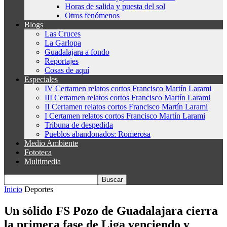
Horas de salida y puesta del sol
Otros fenómenos
Blogs
Las Cruces
La Garlopa
Guadalajara a fondo
Reportajes
Cosas de aquí
Especiales
IV Certamen relatos cortos Francisco Martín Larami
III Certamen relatos cortos Francisco Martín Larami
II Certamen relatos cortos Francisco Martín Larami
I Certamen relatos cortos Francisco Martín Larami
Tribuna de despedida
Pueblos abandonados: Romerosa
Medio Ambiente
Fototeca
Multimedia
Inicio
Deportes
Un sólido FS Pozo de Guadalajara cierra
la primera fase de Liga venciendo y