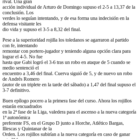
rival. Una gran
acción individual de Arturo de Domingo supuso el 2-5 a 13,37 de la
conclusión. Los
verdes lo seguían intentando, y de esa forma una indecisión en la
defensa visitante les
dio vida y supuso el 3-5 a 8,32 del final.
Pese a la superioridad rojilla los toledanos se agarraron al partido
con fe, intentando
remontar con portero-jugador y teniendo alguna opción clara para
lograr el 4-5. No fue
hasta que Gabi logró el 3-6 tras un robo en ataque de 5 cuando se
medio sentenció el
encuentro a 3,46 del final. Cuerva siguió de 5, y de nuevo un robo
de Andrés Romero
(autor de un triplete en la tarde del sábado) a 1,47 del final supuso el
3-7 definitivo.
Buen epílogo pocero a la primera fase del curso. Ahora los rojillos
estarán encuadrados
en la 2ª fase de la Liga, valedera para el ascenso a la nueva categoría
1ª autonómica
preferente FS, en el Grupo D junto a Horche, Atlético Bargas,
Illescas y Quintanar de la
Orden. Los rojillos subirían a la nueva categoría en caso de ganar