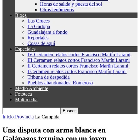
Horas de salida y puesta del sol
Otros fenómenos
Blogs
Las Cruces
La Garlopa
Guadalajara a fondo
Reportajes
Cosas de aquí
Especiales
IV Certamen relatos cortos Francisco Martín Larami
III Certamen relatos cortos Francisco Martín Larami
II Certamen relatos cortos Francisco Martín Larami
I Certamen relatos cortos Francisco Martín Larami
Tribuna de despedida
Pueblos abandonados: Romerosa
Medio Ambiente
Fototeca
Multimedia
Inicio
Provincia
La Campiña
Una disputa con arma blanca en
Galápagos termina con un joven