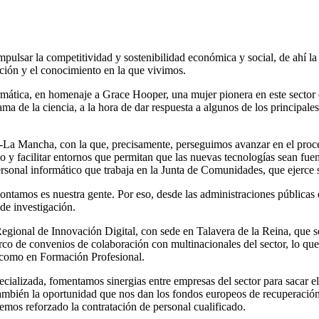
mpulsar la competitividad y sostenibilidad económica y social, de ahí l
ción y el conocimiento en la que vivimos.
rmática, en homenaje a Grace Hooper, una mujer pionera en este sector
ma de la ciencia, a la hora de dar respuesta a algunos de los principales
lla-La Mancha, con la que, precisamente, perseguimos avanzar en el proce
ico y facilitar entornos que permitan que las nuevas tecnologías sean fu
ersonal informático que trabaja en la Junta de Comunidades, que ejerce 
amos es nuestra gente. Por eso, desde las administraciones públicas est
de investigación.
Regional de Innovación Digital, con sede en Talavera de la Reina, que 
arco de convenios de colaboración con multinacionales del sector, lo que
a como en Formación Profesional.
ializada, fomentamos sinergias entre empresas del sector para sacar e
bién la oportunidad que nos dan los fondos europeos de recuperación 
emos reforzado la contratación de personal cualificado.