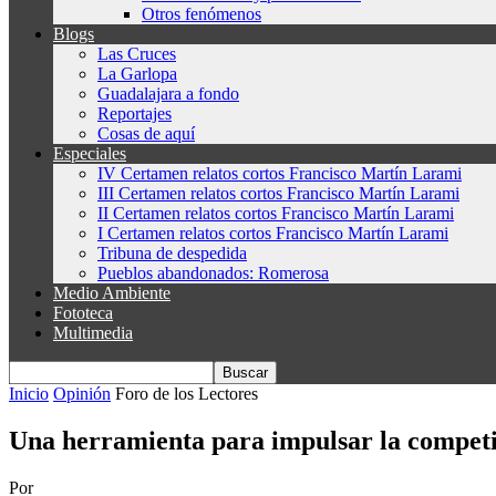
Otros fenómenos
Blogs
Las Cruces
La Garlopa
Guadalajara a fondo
Reportajes
Cosas de aquí
Especiales
IV Certamen relatos cortos Francisco Martín Larami
III Certamen relatos cortos Francisco Martín Larami
II Certamen relatos cortos Francisco Martín Larami
I Certamen relatos cortos Francisco Martín Larami
Tribuna de despedida
Pueblos abandonados: Romerosa
Medio Ambiente
Fototeca
Multimedia
Inicio
Opinión
Foro de los Lectores
Una herramienta para impulsar la competit
Por