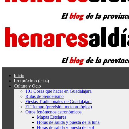
Inicio
Lo+próximo (citas)
Cultura y Ocio
101 Cosas que hacer en Guadalajara
Rutas de Senderismo
Fiestas Tradicionales de Guadalajara
El Tiempo (previsión meteorológica)
Otros fenómenos astronómicos
Mapas Estelares
Horas de salida y puesta de la luna
Horas de salida y puesta del sol