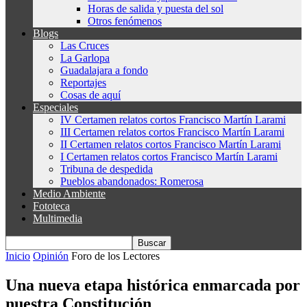
Horas de salida y puesta del sol
Otros fenómenos
Blogs
Las Cruces
La Garlopa
Guadalajara a fondo
Reportajes
Cosas de aquí
Especiales
IV Certamen relatos cortos Francisco Martín Larami
III Certamen relatos cortos Francisco Martín Larami
II Certamen relatos cortos Francisco Martín Larami
I Certamen relatos cortos Francisco Martín Larami
Tribuna de despedida
Pueblos abandonados: Romerosa
Medio Ambiente
Fototeca
Multimedia
Inicio
Opinión
Foro de los Lectores
Una nueva etapa histórica enmarcada por
nuestra Constitución