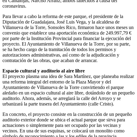
en Cantalojas, Narciso Arranz; ambos fallecidos a causa del
coronavirus.
Para llevar a cabo la reforma de este parque, el presidente de la
Diputación de Guadalajara, José Luis Vega, y la alcaldesa de
Villanueva de la Torre, Sonsoles Rico, firmaron hace unos meses un
convenio que establece una aportación económica de 249.997,79 €
por parte de la Institución Provincial para financiar la ejecución del
proyecto. El Ayuntamiento de Villanueva de la Torre, por su parte,
se ha hecho cargo de la tramitación de todos los permisos y
autorizaciones administrativas, así como de la adjudicación y
contratación de las obras, que acaban de arrancar.
Espacio cultural y auditorio al aire libre
El proyecto plasma una idea de Sara Martínez, que planeaba realizar
una reforma integral del entorno de la Plaza Mayor y del
Ayuntamiento de Villanueva de la Torre convirtiendo el parque
aledaño en un espacio cultural al aire libre, dotándolo de un pequeño
auditorio. Ahora, además, se arreglará la calle del Arroyo y se
urbanizará la parte trasera del Ayuntamiento (calle Cristo).
En concreto, el proyecto consiste en la construcción de un pequeño
auditorio exterior donde se ubica el actual parque que sirva para
actuaciones o simplemente para ser ocupado por las vecinas y
vecinos. En una de sus esquinas, se colocará un monolito como
símbolo de reconocimiento a las y los ediles de la provincia.