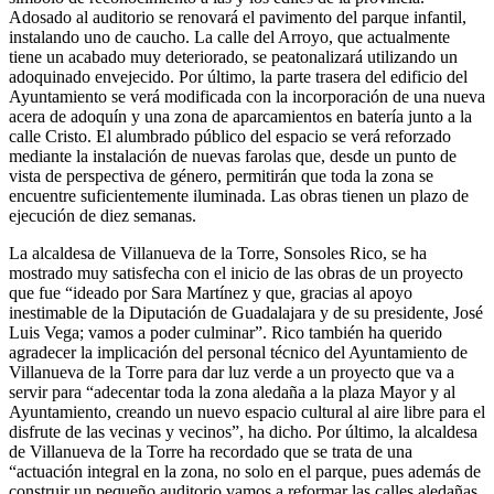
Adosado al auditorio se renovará el pavimento del parque infantil,
instalando uno de caucho. La calle del Arroyo, que actualmente
tiene un acabado muy deteriorado, se peatonalizará utilizando un
adoquinado envejecido. Por último, la parte trasera del edificio del
Ayuntamiento se verá modificada con la incorporación de una nueva
acera de adoquín y una zona de aparcamientos en batería junto a la
calle Cristo. El alumbrado público del espacio se verá reforzado
mediante la instalación de nuevas farolas que, desde un punto de
vista de perspectiva de género, permitirán que toda la zona se
encuentre suficientemente iluminada. Las obras tienen un plazo de
ejecución de diez semanas.
La alcaldesa de Villanueva de la Torre, Sonsoles Rico, se ha
mostrado muy satisfecha con el inicio de las obras de un proyecto
que fue “ideado por Sara Martínez y que, gracias al apoyo
inestimable de la Diputación de Guadalajara y de su presidente, José
Luis Vega; vamos a poder culminar”. Rico también ha querido
agradecer la implicación del personal técnico del Ayuntamiento de
Villanueva de la Torre para dar luz verde a un proyecto que va a
servir para “adecentar toda la zona aledaña a la plaza Mayor y al
Ayuntamiento, creando un nuevo espacio cultural al aire libre para el
disfrute de las vecinas y vecinos”, ha dicho. Por último, la alcaldesa
de Villanueva de la Torre ha recordado que se trata de una
“actuación integral en la zona, no solo en el parque, pues además de
construir un pequeño auditorio vamos a reformar las calles aledañas,