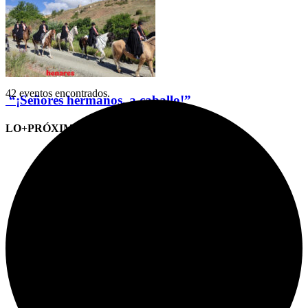
42 eventos encontrados.
“¡Señores hermanos, a caballo!”
LO+PRÓXIMO (CITAS)