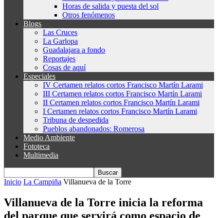
Horas de salida y puesta del sol
Otros fenómenos
Blogs
Las Cruces
La Garlopa
Guadalajara a fondo
Reportajes
Cosas de aquí
Especiales
IV Certamen relatos cortos Francisco Martín Larami
III Certamen relatos cortos Francisco Martín Larami
II Certamen relatos cortos Francisco Martín Larami
I Certamen relatos cortos Francisco Martín Larami
Tribuna de despedida
Pueblos abandonados: Romerosa
Medio Ambiente
Fototeca
Multimedia
Inicio
La Campiña
Villanueva de la Torre
Villanueva de la Torre inicia la reforma
del parque que servirá como espacio de