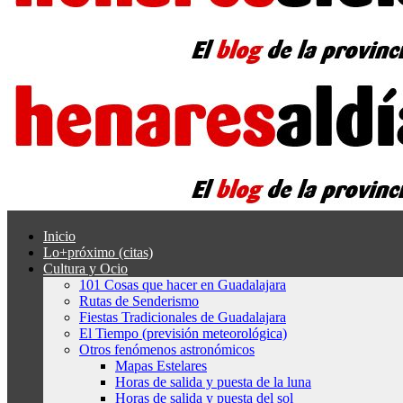
Inicio
Lo+próximo (citas)
Cultura y Ocio
101 Cosas que hacer en Guadalajara
Rutas de Senderismo
Fiestas Tradicionales de Guadalajara
El Tiempo (previsión meteorológica)
Otros fenómenos astronómicos
Mapas Estelares
Horas de salida y puesta de la luna
Horas de salida y puesta del sol