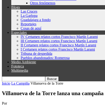
Otros fenómenos
Blogs
Las Cruces
La Garlopa
Guadalajara a fondo
Reportajes
Cosas de aquí
Especiales
IV Certamen relatos cortos Francisco Martín Larami
III Certamen relatos cortos Francisco Martín Larami
II Certamen relatos cortos Francisco Martín Larami
I Certamen relatos cortos Francisco Martín Larami
Tribuna de despedida
Pueblos abandonados: Romerosa
Medio Ambiente
Fototeca
Multimedia
Inicio
La Campiña
Villanueva de la Torre
Villanueva de la Torre lanza una campaña 
Por