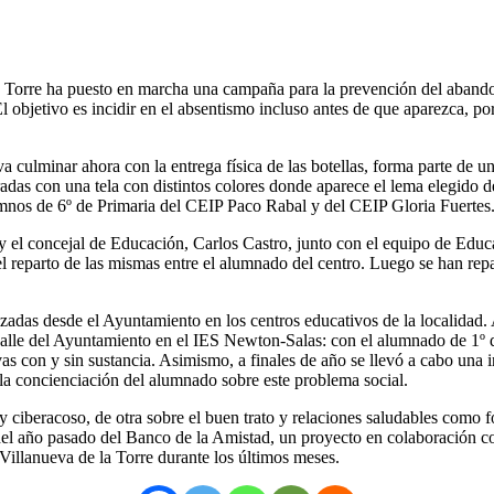
Torre ha puesto en marcha una campaña para la prevención del abandono
l objetivo es incidir en el absentismo incluso antes de que aparezca, por
a culminar ahora con la entrega física de las botellas, forma parte de 
das con una tela con distintos colores donde aparece el lema elegido de
mnos de 6º de Primaria del CEIP Paco Rabal y del CEIP Gloria Fuertes
y el concejal de Educación, Carlos Castro, junto con el equipo de Edu
el reparto de las mismas entre el alumnado del centro. Luego se han repa
izadas desde el Ayuntamiento en los centros educativos de la localidad.
lle del Ayuntamiento en el IES Newton-Salas: con el alumnado de 1º de 
vas con y sin sustancia. Asimismo, a finales de año se llevó a cabo una i
a la concienciación del alumnado sobre este problema social.
y ciberacoso, de otra sobre el buen trato y relaciones saludables como
es del año pasado del Banco de la Amistad, un proyecto en colaboración c
 Villanueva de la Torre durante los últimos meses.