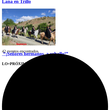
Lana en Trillo
42 eventos encontrados.
“¡Señores hermanos, a caballo!”
LO+PRÓXIMO (CITAS)