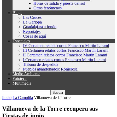
Horas de salida y puesta del sol
Otros fenómenos
Blogs
Las Cruces
La Garlopa
Guadalajara a fondo
Reportajes
Cosas de aquí
Especiales
IV Certamen relatos cortos Francisco Martín Larami
III Certamen relatos cortos Francisco Martín Larami
II Certamen relatos cortos Francisco Martín Larami
I Certamen relatos cortos Francisco Martín Larami
Tribuna de despedida
Pueblos abandonados: Romerosa
Medio Ambiente
Fototeca
Multimedia
Inicio
La Campiña
Villanueva de la Torre
Villanueva de la Torre recupera sus
Fiestas de junio