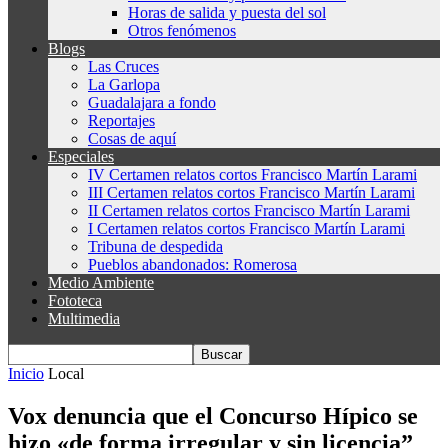
Horas de salida y puesta del sol
Otros fenómenos
Blogs
Las Cruces
La Garlopa
Guadalajara a fondo
Reportajes
Cosas de aquí
Especiales
IV Certamen relatos cortos Francisco Martín Larami
III Certamen relatos cortos Francisco Martín Larami
II Certamen relatos cortos Francisco Martín Larami
I Certamen relatos cortos Francisco Martín Larami
Tribuna de despedida
Pueblos abandonados: Romerosa
Medio Ambiente
Fototeca
Multimedia
Inicio
Local
Vox denuncia que el Concurso Hípico se
hizo «de forma irregular y sin licencia”