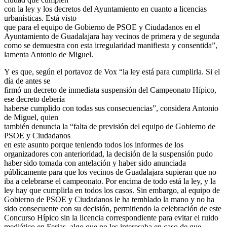
con la ley y los decretos del Ayuntamiento en cuanto a licencias
urbanísticas. Está visto
que para el equipo de Gobierno de PSOE y Ciudadanos en el
Ayuntamiento de Guadalajara hay vecinos de primera y de segunda
como se demuestra con esta irregularidad manifiesta y consentida”,
lamenta Antonio de Miguel.
Y es que, según el portavoz de Vox “la ley está para cumplirla. Si el
día de antes se
firmó un decreto de inmediata suspensión del Campeonato Hípico,
ese decreto debería
haberse cumplido con todas sus consecuencias”, considera Antonio
de Miguel, quien
también denuncia la “falta de previsión del equipo de Gobierno de
PSOE y Ciudadanos
en este asunto porque teniendo todos los informes de los
organizadores con anterioridad, la decisión de la suspensión pudo
haber sido tomada con antelación y haber sido anunciada
públicamente para que los vecinos de Guadalajara supieran que no
iba a celebrarse el campeonato. Por encima de todo está la ley, y la
ley hay que cumplirla en todos los casos. Sin embargo, al equipo de
Gobierno de PSOE y Ciudadanos le ha temblado la mano y no ha
sido consecuente con su decisión, permitiendo la celebración de este
Concurso Hípico sin la licencia correspondiente para evitar el ruido
mediático en Ferias, algo que no les interesaba en caso de que