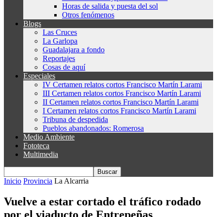
Horas de salida y puesta del sol
Otros fenómenos
Blogs
Las Cruces
La Garlopa
Guadalajara a fondo
Reportajes
Cosas de aquí
Especiales
IV Certamen relatos cortos Francisco Martín Larami
III Certamen relatos cortos Francisco Martín Larami
II Certamen relatos cortos Francisco Martín Larami
I Certamen relatos cortos Francisco Martín Larami
Tribuna de despedida
Pueblos abandonados: Romerosa
Medio Ambiente
Fototeca
Multimedia
Inicio
Provincia
La Alcarria
Vuelve a estar cortado el tráfico rodado
por el viaducto de Entrepeñas