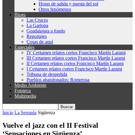
Horas de salida y puesta del sol
Otros fenómenos
Blogs
Las Cruces
La Garlopa
Guadalajara a fondo
Reportajes
Cosas de aquí
Especiales
IV Certamen relatos cortos Francisco Martín Larami
III Certamen relatos cortos Francisco Martín Larami
II Certamen relatos cortos Francisco Martín Larami
I Certamen relatos cortos Francisco Martín Larami
Tribuna de despedida
Pueblos abandonados: Romerosa
Medio Ambiente
Fototeca
Multimedia
Inicio
La Serranía
Sigüenza
Vuelve el jazz con el II Festival
‘Sensaciones en Sigüenza’