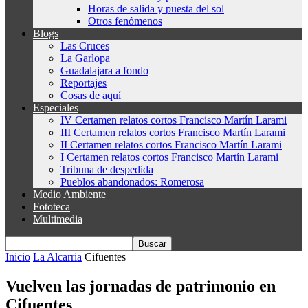
Horas de salida y puesta del sol
Otros fenómenos
Blogs
Las Cruces
La Garlopa
Guadalajara a fondo
Reportajes
Cosas de aquí
Especiales
IV Certamen relatos cortos Francisco Martín Larami
III Certamen relatos cortos Francisco Martín Larami
II Certamen relatos cortos Francisco Martín Larami
I Certamen relatos cortos Francisco Martín Larami
Tribuna de despedida
Pueblos abandonados: Romerosa
Medio Ambiente
Fototeca
Multimedia
Inicio
La Alcarria
Cifuentes
Vuelven las jornadas de patrimonio en
Cifuentes