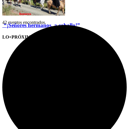
42 eventos encontrados.
“¡Señores hermanos, a caballo!”
LO+PRÓXIMO (CITAS)