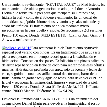
Un tratamiento revitalizante: “REVITAL FACE” de Med Estetic. Es
un tratamiento de última generación creado por el doctor Antonio
Licitra que revitaliza la piel para que recupere su luminosidad,
hidrata la piel y combate el fotoenvejecimiento. Es un cóctel de
antioxidantes, péptidos biométricos, vitaminas y sales minerales y
ácido hialurónico. El tratamiento se aplica mediante micro
inyecciones en la cara cuello y escote. Se recomienda 2-3 sesiones.
Precio 150 euros. Dónde: MED ESTETIC C/Pintor Juan Gris, 5. 1
A. www.med-estetic.com
Para recuperar la piel: Tratamiento Ayurveda
especial post verano con pindas. Es un tratamiento que ayuda a la
piel a recuperarse en un tiempo record gracia a la exfoliación e
hidratación, Consiste en dos pasos: Exfoliación con pinzas calientes
de arroz rojo hervido en leche de coco para retirar todas esas células
muertas. Hidratación profunda con arroz rojo de Kerala y leche de
coco, seguido de una mascarilla natural de cúrcuma, barro de la
India, harina de garbanzos y agua de rosas, para devolver el PH de
la piel y recuperar la luminosidad, firmeza y suavidad de la piel.
Precio: 120 euros. Dónde: Sitara (Calle de Alcalá, 121. 1ª Planta
centro. 28009 Madrid. Teléfono: 91 024 94 26)
Devolver la luminosidad “SKIN LIVES“. Es un tratamiento del
cosmetólogo Daniel Marin para devolver la luminosidad al rostro,