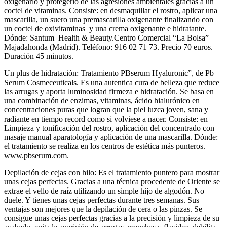
oxigenarlo y protegerlo de las agresiones ambientales gracias a un
coctel de vitaminas. Consiste: en desmaquillar el rostro, aplicar una
mascarilla, un suero una premascarilla oxigenante finalizando con
un coctel de oxivitaminas y una crema oxigenante e hidratante.
Dónde: Santum Health & Beauty.Centro Comercial “La Bolsa”
Majadahonda (Madrid). Teléfono: 916 02 71 73. Precio 70 euros.
Duración 45 minutos.
Un plus de hidratación: Tratamiento PBserum Hyaluronic”, de Pb
Serum Cosmeceuticals. Es una autentica cura de belleza que reduce
las arrugas y aporta luminosidad firmeza e hidratación. Se basa en
una combinación de enzimas, vitaminas, ácido hialurónico en
concentraciones puras que logran que la piel luzca joven, sana y
radiante en tiempo record como si volviese a nacer. Consiste: en
Limpieza y tonificación del rostro, aplicación del concentrado con
masaje manual aparatología y aplicación de una mascarilla. Dónde:
el tratamiento se realiza en los centros de estética más punteros.
www.pbserum.com.
Depilación de cejas con hilo: Es el tratamiento puntero para mostrar
unas cejas perfectas. Gracias a una técnica procedente de Oriente se
extrae el vello de raíz utilizando un simple hijo de algodón. No
duele. Y tienes unas cejas perfectas durante tres semanas. Sus
ventajas son mejores que la depilación de cera o las pinzas. Se
consigue unas cejas perfectas gracias a la precisión y limpieza de su