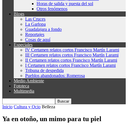
Horas de salida y puesta del sol
Otros fenómenos
Blogs
Las Cruces
La Garlopa
Guadalajara a fondo
Reportajes
Cosas de aquí
Especiales
IV Certamen relatos cortos Francisco Martín Larami
III Certamen relatos cortos Francisco Martín Larami
II Certamen relatos cortos Francisco Martín Larami
I Certamen relatos cortos Francisco Martín Larami
Tribuna de despedida
Pueblos abandonados: Romerosa
Medio Ambiente
Fototeca
Multimedia
Inicio
Cultura y Ocio
Belleza
Ya en otoño, un mimo para tu piel