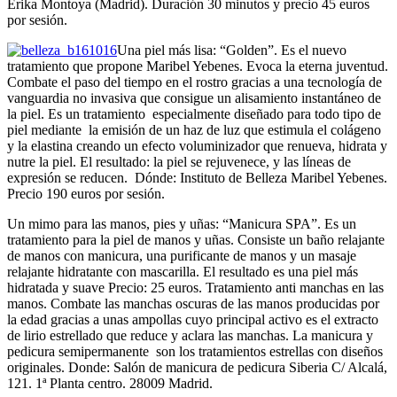
Erika Montoya (Madrid). Duración 30 minutos y precio 45 euros
por sesión.
Una piel más lisa: “Golden”. Es el nuevo
tratamiento que propone Maribel Yebenes. Evoca la eterna juventud.
Combate el paso del tiempo en el rostro gracias a una tecnología de
vanguardia no invasiva que consigue un alisamiento instantáneo de
la piel. Es un tratamiento especialmente diseñado para todo tipo de
piel mediante la emisión de un haz de luz que estimula el colágeno
y la elastina creando un efecto voluminizador que renueva, hidrata y
nutre la piel. El resultado: la piel se rejuvenece, y las líneas de
expresión se reducen. Dónde: Instituto de Belleza Maribel Yebenes.
Precio 190 euros por sesión.
Un mimo para las manos, pies y uñas: “Manicura SPA”. Es un
tratamiento para la piel de manos y uñas. Consiste un baño relajante
de manos con manicura, una purificante de manos y un masaje
relajante hidratante con mascarilla. El resultado es una piel más
hidratada y suave Precio: 25 euros. Tratamiento anti manchas en las
manos. Combate las manchas oscuras de las manos producidas por
la edad gracias a unas ampollas cuyo principal activo es el extracto
de lirio estrellado que reduce y aclara las manchas. La manicura y
pedicura semipermanente son los tratamientos estrellas con diseños
originales. Donde: Salón de manicura de pedicura Siberia C/ Alcalá,
121. 1ª Planta centro. 28009 Madrid.