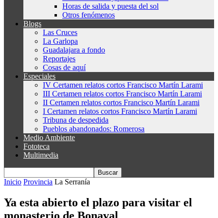
Horas de salida y puesta del sol
Otros fenómenos
Blogs
Las Cruces
La Garlopa
Guadalajara a fondo
Reportajes
Cosas de aquí
Especiales
IV Certamen relatos cortos Francisco Martín Larami
III Certamen relatos cortos Francisco Martín Larami
II Certamen relatos cortos Francisco Martín Larami
I Certamen relatos cortos Francisco Martín Larami
Tribuna de despedida
Pueblos abandonados: Romerosa
Medio Ambiente
Fototeca
Multimedia
Inicio
Provincia
La Serranía
Ya esta abierto el plazo para visitar el
monasterio de Bonaval