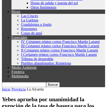
Horas de salida y puesta del sol
Otros fenómenos
Blogs
Las Cruces
La Garlopa
Guadalajara a fondo
Reportajes
Cosas de aquí
Especiales
IV Certamen relatos cortos Francisco Martín Larami
III Certamen relatos cortos Francisco Martín Larami
II Certamen relatos cortos Francisco Martín Larami
I Certamen relatos cortos Francisco Martín Larami
Tribuna de despedida
Pueblos abandonados: Romerosa
Medio Ambiente
Fototeca
Multimedia
Inicio
Provincia
La Alcarria
Yebes aprueba por unanimidad la
exención de la tasa de basura para los