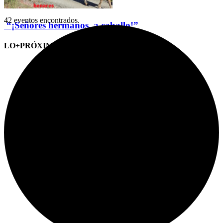
42 eventos encontrados.
“¡Señores hermanos, a caballo!”
LO+PRÓXIMO (CITAS)