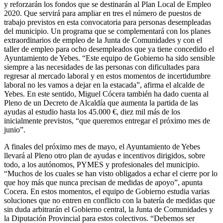
y reforzarán los fondos que se destinarán al Plan Local de Empleo
2020. Que servirá para ampliar en tres el número de puestos de
trabajo previstos en esta convocatoria para personas desempleadas
del municipio. Un programa que se complementará con los planes
extraordinarios de empleo de la Junta de Comunidades y con el
taller de empleo para ocho desempleados que ya tiene concedido el
Ayuntamiento de Yebes. “Este equipo de Gobierno ha sido sensible
siempre a las necesidades de las personas con dificultades para
regresar al mercado laboral y en estos momentos de incertidumbre
laboral no les vamos a dejar en la estacada”, afirma el alcalde de
Yebes. En este sentido, Miguel Cócera también ha dado cuenta al
Pleno de un Decreto de Alcaldía que aumenta la partida de las
ayudas al estudio hasta los 45.000 €, diez mil más de los
inicialmente previstos, “que queremos entregar el próximo mes de
junio”.
A finales del próximo mes de mayo, el Ayuntamiento de Yebes
llevará al Pleno otro plan de ayudas e incentivos dirigidos, sobre
todo, a los autónomos, PYMES y profesionales del municipio.
“Muchos de los cuales se han visto obligados a echar el cierre por lo
que hoy más que nunca precisan de medidas de apoyo”, apunta
Cocera. En estos momentos, el equipo de Gobierno estudia varias
soluciones que no entren en conflicto con la batería de medidas que
sin duda arbitrarán el Gobierno central, la Junta de Comunidades y
la Diputación Provincial para estos colectivos. “Debemos ser