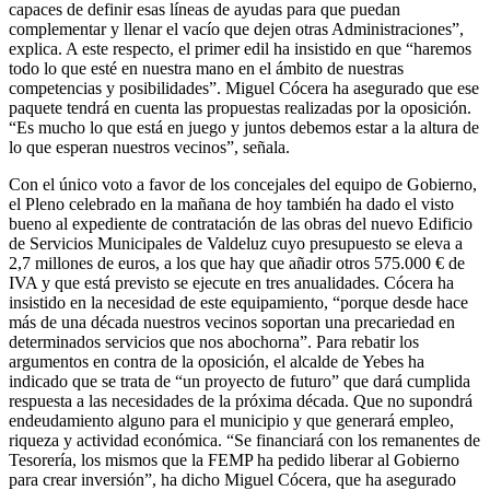
capaces de definir esas líneas de ayudas para que puedan
complementar y llenar el vacío que dejen otras Administraciones”,
explica. A este respecto, el primer edil ha insistido en que “haremos
todo lo que esté en nuestra mano en el ámbito de nuestras
competencias y posibilidades”. Miguel Cócera ha asegurado que ese
paquete tendrá en cuenta las propuestas realizadas por la oposición.
“Es mucho lo que está en juego y juntos debemos estar a la altura de
lo que esperan nuestros vecinos”, señala.
Con el único voto a favor de los concejales del equipo de Gobierno,
el Pleno celebrado en la mañana de hoy también ha dado el visto
bueno al expediente de contratación de las obras del nuevo Edificio
de Servicios Municipales de Valdeluz cuyo presupuesto se eleva a
2,7 millones de euros, a los que hay que añadir otros 575.000 € de
IVA y que está previsto se ejecute en tres anualidades. Cócera ha
insistido en la necesidad de este equipamiento, “porque desde hace
más de una década nuestros vecinos soportan una precariedad en
determinados servicios que nos abochorna”. Para rebatir los
argumentos en contra de la oposición, el alcalde de Yebes ha
indicado que se trata de “un proyecto de futuro” que dará cumplida
respuesta a las necesidades de la próxima década. Que no supondrá
endeudamiento alguno para el municipio y que generará empleo,
riqueza y actividad económica. “Se financiará con los remanentes de
Tesorería, los mismos que la FEMP ha pedido liberar al Gobierno
para crear inversión”, ha dicho Miguel Cócera, que ha asegurado