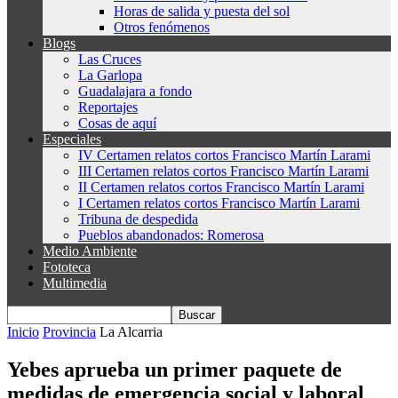
Horas de salida y puesta del sol
Otros fenómenos
Blogs
Las Cruces
La Garlopa
Guadalajara a fondo
Reportajes
Cosas de aquí
Especiales
IV Certamen relatos cortos Francisco Martín Larami
III Certamen relatos cortos Francisco Martín Larami
II Certamen relatos cortos Francisco Martín Larami
I Certamen relatos cortos Francisco Martín Larami
Tribuna de despedida
Pueblos abandonados: Romerosa
Medio Ambiente
Fototeca
Multimedia
Inicio
Provincia
La Alcarria
Yebes aprueba un primer paquete de
medidas de emergencia social y laboral