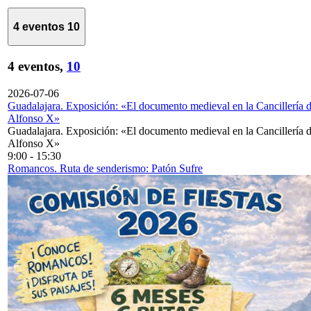
4 eventos
10
4 eventos,
10
2026-07-06
Guadalajara. Exposición: «El documento medieval en la Cancillería 
Alfonso X»
Guadalajara. Exposición: «El documento medieval en la Cancillería 
Alfonso X»
9:00
-
15:30
Romancos. Ruta de senderismo: Patón Sufre