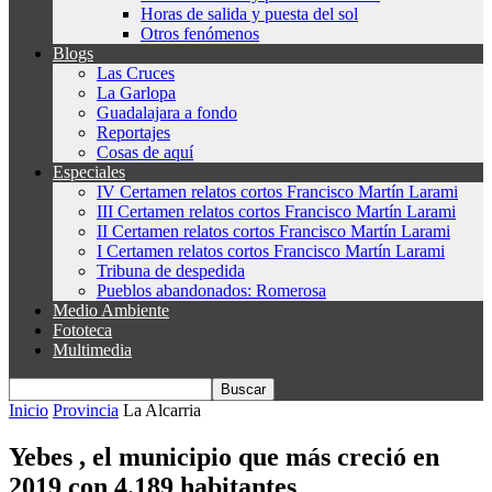
Horas de salida y puesta del sol
Otros fenómenos
Blogs
Las Cruces
La Garlopa
Guadalajara a fondo
Reportajes
Cosas de aquí
Especiales
IV Certamen relatos cortos Francisco Martín Larami
III Certamen relatos cortos Francisco Martín Larami
II Certamen relatos cortos Francisco Martín Larami
I Certamen relatos cortos Francisco Martín Larami
Tribuna de despedida
Pueblos abandonados: Romerosa
Medio Ambiente
Fototeca
Multimedia
Inicio
Provincia
La Alcarria
Yebes , el municipio que más creció en
2019 con 4.189 habitantes