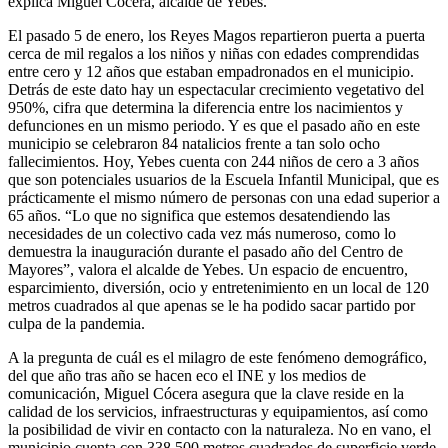
explica Miguel Cócera, alcalde de Yebes.
El pasado 5 de enero, los Reyes Magos repartieron puerta a puerta
cerca de mil regalos a los niños y niñas con edades comprendidas
entre cero y 12 años que estaban empadronados en el municipio.
Detrás de este dato hay un espectacular crecimiento vegetativo del
950%, cifra que determina la diferencia entre los nacimientos y
defunciones en un mismo periodo. Y es que el pasado año en este
municipio se celebraron 84 natalicios frente a tan solo ocho
fallecimientos. Hoy, Yebes cuenta con 244 niños de cero a 3 años
que son potenciales usuarios de la Escuela Infantil Municipal, que es
prácticamente el mismo número de personas con una edad superior a
65 años. “Lo que no significa que estemos desatendiendo las
necesidades de un colectivo cada vez más numeroso, como lo
demuestra la inauguración durante el pasado año del Centro de
Mayores”, valora el alcalde de Yebes. Un espacio de encuentro,
esparcimiento, diversión, ocio y entretenimiento en un local de 120
metros cuadrados al que apenas se le ha podido sacar partido por
culpa de la pandemia.
A la pregunta de cuál es el milagro de este fenómeno demográfico,
del que año tras año se hacen eco el INE y los medios de
comunicación, Miguel Cócera asegura que la clave reside en la
calidad de los servicios, infraestructuras y equipamientos, así como
la posibilidad de vivir en contacto con la naturaleza. No en vano, el
municipio cuenta con 338.500 metros cuadrados de superficie verde