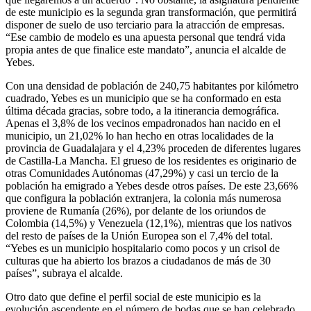
de este municipio es la segunda gran transformación, que permitirá
disponer de suelo de uso terciario para la atracción de empresas.
“Ese cambio de modelo es una apuesta personal que tendrá vida
propia antes de que finalice este mandato”, anuncia el alcalde de
Yebes.
Con una densidad de población de 240,75 habitantes por kilómetro
cuadrado, Yebes es un municipio que se ha conformado en esta
última década gracias, sobre todo, a la itinerancia demográfica.
Apenas el 3,8% de los vecinos empadronados han nacido en el
municipio, un 21,02% lo han hecho en otras localidades de la
provincia de Guadalajara y el 4,23% proceden de diferentes lugares
de Castilla-La Mancha. El grueso de los residentes es originario de
otras Comunidades Autónomas (47,29%) y casi un tercio de la
población ha emigrado a Yebes desde otros países. De este 23,66%
que configura la población extranjera, la colonia más numerosa
proviene de Rumanía (26%), por delante de los oriundos de
Colombia (14,5%) y Venezuela (12,1%), mientras que los nativos
del resto de países de la Unión Europea son el 7,4% del total.
“Yebes es un municipio hospitalario como pocos y un crisol de
culturas que ha abierto los brazos a ciudadanos de más de 30
países”, subraya el alcalde.
Otro dato que define el perfil social de este municipio es la
evolución ascendente en el número de bodas que se han celebrado