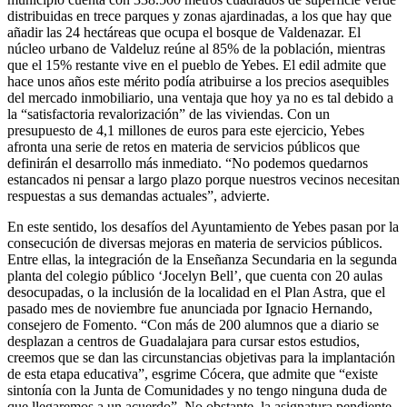
distribuidas en trece parques y zonas ajardinadas, a los que hay que
añadir las 24 hectáreas que ocupa el bosque de Valdenazar. El
núcleo urbano de Valdeluz reúne al 85% de la población, mientras
que el 15% restante vive en el pueblo de Yebes. El edil admite que
hace unos años este mérito podía atribuirse a los precios asequibles
del mercado inmobiliario, una ventaja que hoy ya no es tal debido a
la “satisfactoria revalorización” de las viviendas. Con un
presupuesto de 4,1 millones de euros para este ejercicio, Yebes
afronta una serie de retos en materia de servicios públicos que
definirán el desarrollo más inmediato. “No podemos quedarnos
estancados ni pensar a largo plazo porque nuestros vecinos necesitan
respuestas a sus demandas actuales”, advierte.
En este sentido, los desafíos del Ayuntamiento de Yebes pasan por la
consecución de diversas mejoras en materia de servicios públicos.
Entre ellas, la integración de la Enseñanza Secundaria en la segunda
planta del colegio público ‘Jocelyn Bell’, que cuenta con 20 aulas
desocupadas, o la inclusión de la localidad en el Plan Astra, que el
pasado mes de noviembre fue anunciada por Ignacio Hernando,
consejero de Fomento. “Con más de 200 alumnos que a diario se
desplazan a centros de Guadalajara para cursar estos estudios,
creemos que se dan las circunstancias objetivas para la implantación
de esta etapa educativa”, esgrime Cócera, que admite que “existe
sintonía con la Junta de Comunidades y no tengo ninguna duda de
que llegaremos a un acuerdo”. No obstante, la asignatura pendiente