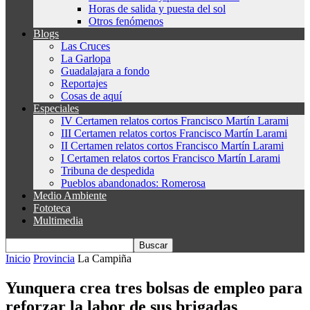
Horas de salida y puesta del sol
Otros fenómenos
Blogs
Las Cruces
La Garlopa
Guadalajara a fondo
Reportajes
Cosas de aquí
Especiales
IV Certamen relatos cortos Francisco Martín Larami
III Certamen relatos cortos Francisco Martín Larami
II Certamen relatos cortos Francisco Martín Larami
I Certamen relatos cortos Francisco Martín Larami
Tribuna de despedida
Pueblos abandonados: Romerosa
Medio Ambiente
Fototeca
Multimedia
Inicio
Provincia
La Campiña
Yunquera crea tres bolsas de empleo para
reforzar la labor de sus brigadas