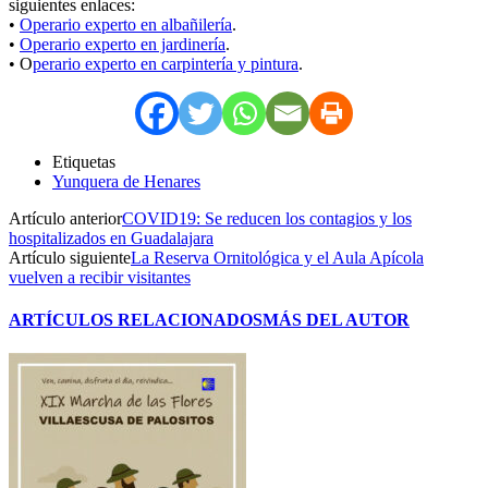
siguientes enlaces:
•
Operario experto en albañilería
.
•
Operario experto en jardinería
.
• O
perario experto en carpintería y pintura
.
Etiquetas
Yunquera de Henares
Artículo anterior
COVID19: Se reducen los contagios y los
hospitalizados en Guadalajara
Artículo siguiente
La Reserva Ornitológica y el Aula Apícola
vuelven a recibir visitantes
ARTÍCULOS RELACIONADOS
MÁS DEL AUTOR