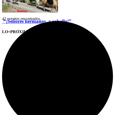
42 eventos encontrados.
“¡Señores hermanos, a caballo!”
LO+PRÓXIMO (CITAS)