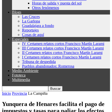
Horas de salida y puesta del sol
Otros fenómenos
Blogs
Las Cruces
La Garlopa
Guadalajara a fondo
Reportajes
Cosas de aquí
Especiales
IV Certamen relatos cortos Francisco Martín Larami
III Certamen relatos cortos Francisco Martín Larami
II Certamen relatos cortos Francisco Martín Larami
I Certamen relatos cortos Francisco Martín Larami
Tribuna de despedida
Pueblos abandonados: Romerosa
Medio Ambiente
Fototeca
Multimedia
Inicio
Provincia
La Campiña
Yunquera de Henares facilita el pago de
impuestos y tasas para paliar los efectos