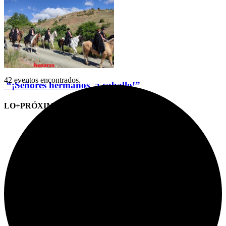
42 eventos encontrados.
“¡Señores hermanos, a caballo!”
LO+PRÓXIMO (CITAS)