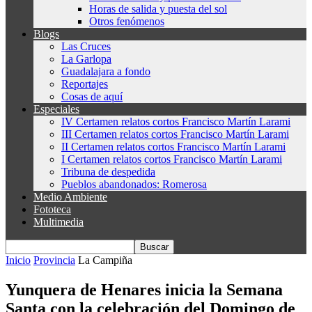
Horas de salida y puesta del sol
Otros fenómenos
Blogs
Las Cruces
La Garlopa
Guadalajara a fondo
Reportajes
Cosas de aquí
Especiales
IV Certamen relatos cortos Francisco Martín Larami
III Certamen relatos cortos Francisco Martín Larami
II Certamen relatos cortos Francisco Martín Larami
I Certamen relatos cortos Francisco Martín Larami
Tribuna de despedida
Pueblos abandonados: Romerosa
Medio Ambiente
Fototeca
Multimedia
Inicio
Provincia
La Campiña
Yunquera de Henares inicia la Semana
Santa con la celebración del Domingo de