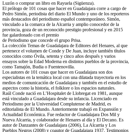
Luzón o comprar un libro en Rayuela (Sigüenza).
El prólogo de 101 cosas que hacer en Guadalajara corre a cargo de
Pedro Simón, periodista del diario El Mundo y uno de los reporteros
más destacados del periodismo español contemporáneo. Simón,
vinculado a la comarca de la Alcarria y amplio conocedor de la
provincia, goza de un reconocido prestigio profesional y en 2015
fue galardonado con el premio
de Periodismo que concede el grupo Prisa.
La colección Temas de Guadalajara de Editores del Henares, al que
pertenece el volumen de Conde y De Juan, incluye también títulos
conocidos como Óvila, setenta y cinco años después y varios
ensayos sobre la Edad Moderna en distintos pueblos de la provincia,
como Tamajón, Budia o Fuentenovilla.
Los autores de 101 cosas que hacer en Guadalajara son dos
especialistas en la temática local con una dilatada trayectoria en los
medios de comunicación de Guadalajara y también en el estudio de
aspectos como la historia, el folklore o los espacios naturales.
Raúl Conde nació en L’Hospitalet de Llobregat en 1981, aunque
está vinculado a Guadalajara desde su infancia. Licenciado en
Periodismo por la Universidad Complutense de Madrid, es
editorialista de El Mundo. Anteriormente trabajó en Expansión y
Actualidad Económica. Fue redactor de Guadalajara Dos Mil y
Nueva Alcarria, y colaborador de Henares al día y El Decano. Es
autor de Danzantes de Guadalajara (2006), La Alcarria y Los
Pueblos Negros (2008) y coautor de Guadalajara 1937. Testimonios