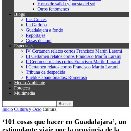
Horas de salida y puesta del sol
Otros fenómenos
Blogs
Las Cruces
La Garlopa
Guadalajara a fondo
Reportajes
Cosas de aquí
Especiales
IV Certamen relatos cortos Francisco Martín Larami
III Certamen relatos cortos Francisco Martín Larami
II Certamen relatos cortos Francisco Martín Larami
I Certamen relatos cortos Francisco Martín Larami
Tribuna de despedida
Pueblos abandonados: Romerosa
Medio Ambiente
Fototeca
Multimedia
Inicio
Cultura y Ocio
Cultura
‘101 cosas que hacer en Guadalajara’, un
estimulante viaje por la provincia de la