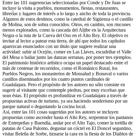
Entre las 101 sugerencias seleccionadas por Conde y De Juan se
incluye la visita a pueblos, monumentos, fiestas, restaurantes,
librerías y lugares de interés a lo largo y ancho de toda la provincia.
Algunos de estos destinos, como la catedral de Sigüenza o el castillo
de Molina, son de sobra conocidos. Otros, en cambio, son rincones
menos explorados, como la cascada del Aljibe en la Arquitectura
Negra o la ruta de la Cueva del Oso en el Alto Rey. El objetivo es
invitar al lector a patear esta tierra, de ahí que todos los capítulos
aparezcan enunciados con un título que sugiere realizar una
actividad: subir al Ocejón, comer en Las Llaves, escudriñar el Valle
del Mesa o bailar junto las danzas serranas, por poner tres ejemplos.
El patrimonio histórico artístico ocupa un papel destacado entre el
más de centenar de recorridos, como el Románico Rural, los
Pueblos Negros, los monasterios de Monsalud y Bonaval o varios
castillos diseminados por los cuatro puntos cardinales de
Guadalajara. Pero el propósito de los autores no sólo consiste en
sugerir al visitante que contemple piedras, por muy excelsas que
sean éstas. El propósito es profundizar en Guadalajara a través de
propuestas activas de turismo, ya sea haciendo senderismo por un
parque natural o degustando la cocina local.
Así, entre las 101 cosas sugeridas por los autores se incluyen
propuestas como ascender hasta el Alto Rey, serpentear los pantanos
de Entrepeñas y Buendía, andar por el Alto Tajo, comer la tortilla de
patatas de Casa Palomo, degustar un cóctel en El Doncel seguntino,
visitar Beleña de Sorbe, tiznarse la cara en la fiesta de los Diablos de