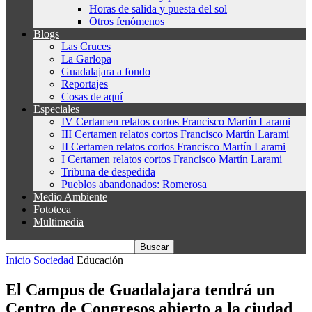
Horas de salida y puesta del sol
Otros fenómenos
Blogs
Las Cruces
La Garlopa
Guadalajara a fondo
Reportajes
Cosas de aquí
Especiales
IV Certamen relatos cortos Francisco Martín Larami
III Certamen relatos cortos Francisco Martín Larami
II Certamen relatos cortos Francisco Martín Larami
I Certamen relatos cortos Francisco Martín Larami
Tribuna de despedida
Pueblos abandonados: Romerosa
Medio Ambiente
Fototeca
Multimedia
Inicio
Sociedad
Educación
El Campus de Guadalajara tendrá un
Centro de Congresos abierto a la ciudad