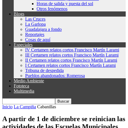
Horas de salida y puesta del sol
Otros fenómenos
Blogs
Las Cruces
La Garlopa
Guadalajara a fondo
Reportajes
Cosas de aquí
Especiales
IV Certamen relatos cortos Francisco Martín Larami
III Certamen relatos cortos Francisco Martín Larami
II Certamen relatos cortos Francisco Martín Larami
I Certamen relatos cortos Francisco Martín Larami
Tribuna de despedida
Pueblos abandonados: Romerosa
Medio Ambiente
Fototeca
Multimedia
Inicio
La Campiña
Cabanillas
A partir de 1 de diciembre se reinician las
actividades de las Escuelas Municipales