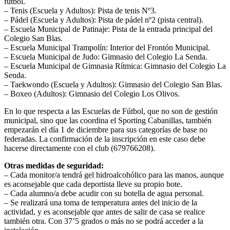
fútbol.
– Tenis (Escuela y Adultos): Pista de tenis Nº3.
– Pádel (Escuela y Adultos): Pista de pádel nº2 (pista central).
– Escuela Municipal de Patinaje: Pista de la entrada principal del
Colegio San Blas.
– Escuela Municipal Trampolín: Interior del Frontón Municipal.
– Escuela Municipal de Judo: Gimnasio del Colegio La Senda.
– Escuela Municipal de Gimnasia Rítmica: Gimnasio del Colegio La
Senda.
– Taekwondo (Escuela y Adultos): Gimnasio del Colegio San Blas.
– Boxeo (Adultos): Gimnasio del Colegio Los Olivos.
En lo que respecta a las Escuelas de Fútbol, que no son de gestión
municipal, sino que las coordina el Sporting Cabanillas, también
empezarán el día 1 de diciembre para sus categorías de base no
federadas. La confirmación de la inscripción en este caso debe
hacerse directamente con el club (679766208).
Otras medidas de seguridad:
– Cada monitor/a tendrá gel hidroalcohólico para las manos, aunque
es aconsejable que cada deportista lleve su propio bote.
– Cada alumno/a debe acudir con su botella de agua personal.
– Se realizará una toma de temperatura antes del inicio de la
actividad, y es aconsejable que antes de salir de casa se realice
también otra. Con 37’5 grados o más no se podrá acceder a la